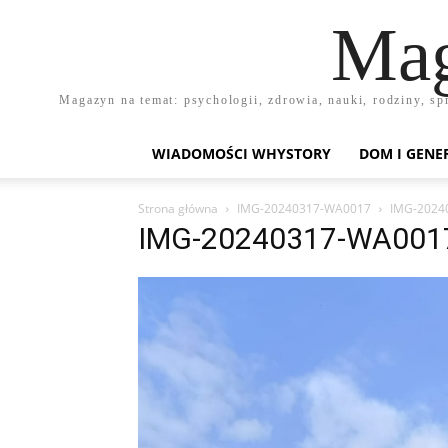
Mag
Magazyn na temat: psychologii, zdrowia, nauki, rodziny, sp
WIADOMOŚCI WHYSTORY
DOM I GENE
Strona główna
IMG-20240317-WA0017
IMG-2024
IMG-20240317-WA001