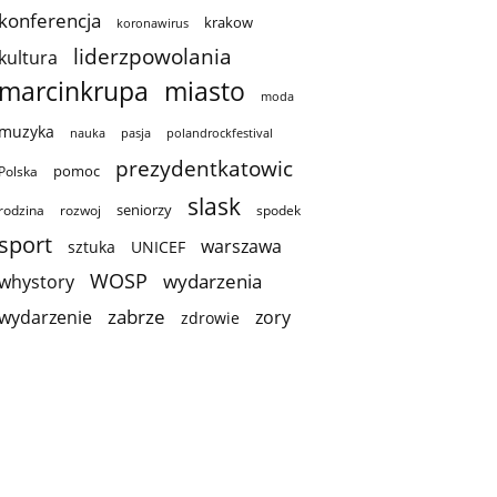
konferencja
krakow
koronawirus
liderzpowolania
kultura
marcinkrupa
miasto
moda
muzyka
nauka
pasja
polandrockfestival
prezydentkatowic
pomoc
Polska
slask
seniorzy
rodzina
rozwoj
spodek
sport
warszawa
sztuka
UNICEF
WOSP
wydarzenia
whystory
zabrze
wydarzenie
zory
zdrowie