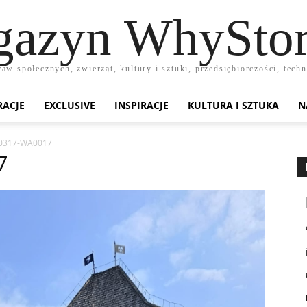
azyn WhyStor
raw społecznych, zwierząt, kultury i sztuki, przedsiębiorczości, te
RACJE
EXCLUSIVE
INSPIRACJE
KULTURA I SZTUKA
N
0317-WA0017
7