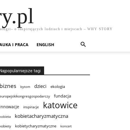
y.pl
chnologii– o inspirujących ludziach i miejscach – WHY STORY
AUKA I PRACA
ENGLISH
Najpopularniejsze tagi
biznes
dzieci
ekologia
bytom
fundacja
europejskikongresgospodarczy
katowice
innowacje
inspiracje
kobietacharyzmatyczna
kobieta
kobietycharyzmatyczne
kobiety
koncert