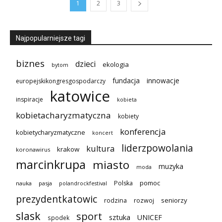
1
2
3
Najpopularniejsze tagi
biznes
dzieci
ekologia
bytom
innowacje
fundacja
europejskikongresgospodarczy
katowice
inspiracje
kobieta
kobietacharyzmatyczna
kobiety
konferencja
kobietycharyzmatyczne
koncert
liderzpowolania
kultura
krakow
koronawirus
marcinkrupa
miasto
muzyka
moda
pomoc
Polska
nauka
pasja
polandrockfestival
prezydentkatowic
seniorzy
rodzina
rozwoj
slask
sport
sztuka
UNICEF
spodek