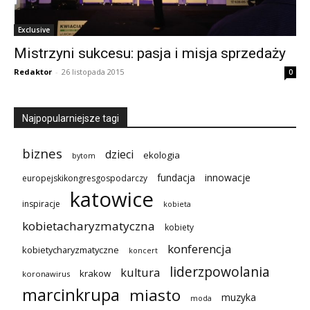
Exclusive
Mistrzyni sukcesu: pasja i misja sprzedaży
Redaktor
-
26 listopada 2015
0
Najpopularniejsze tagi
biznes
dzieci
ekologia
bytom
innowacje
fundacja
europejskikongresgospodarczy
katowice
inspiracje
kobieta
kobietacharyzmatyczna
kobiety
konferencja
kobietycharyzmatyczne
koncert
liderzpowolania
kultura
krakow
koronawirus
marcinkrupa
miasto
muzyka
moda