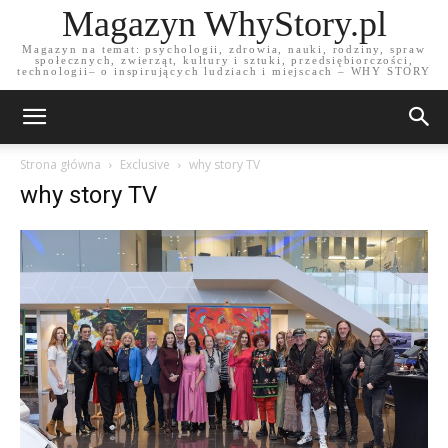
Magazyn WhyStory.pl
Magazyn na temat: psychologii, zdrowia, nauki, rodziny, spraw
społecznych, zwierząt, kultury i sztuki, przedsiębiorczości,
technologii– o inspirujących ludziach i miejscach – WHY STORY
Strona główna
Exclusive
why story TV
why story TV