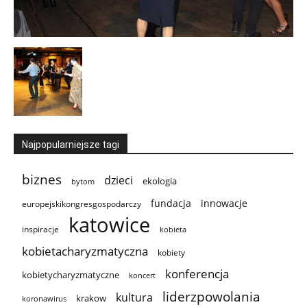
Najpopularniejsze tagi
biznes
dzieci
ekologia
bytom
innowacje
fundacja
europejskikongresgospodarczy
katowice
inspiracje
kobieta
kobietacharyzmatyczna
kobiety
konferencja
kobietycharyzmatyczne
koncert
liderzpowolania
kultura
krakow
koronawirus