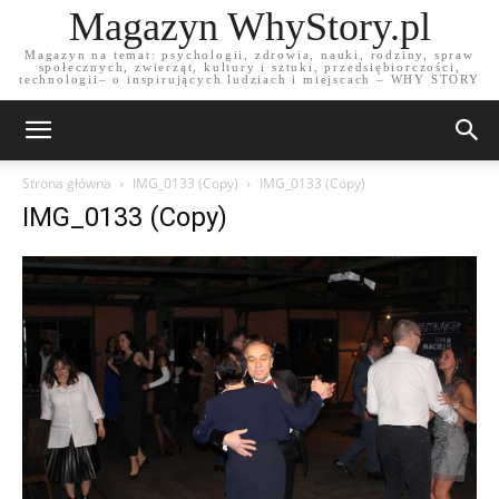
Magazyn WhyStory.pl
Magazyn na temat: psychologii, zdrowia, nauki, rodziny, spraw
społecznych, zwierząt, kultury i sztuki, przedsiębiorczości,
technologii– o inspirujących ludziach i miejscach – WHY STORY
Strona główna
IMG_0133 (Copy)
IMG_0133 (Copy)
IMG_0133 (Copy)