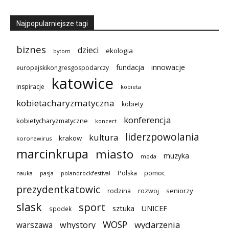
Najpopularniejsze tagi
biznes
dzieci
ekologia
bytom
innowacje
fundacja
europejskikongresgospodarczy
katowice
inspiracje
kobieta
kobietacharyzmatyczna
kobiety
konferencja
kobietycharyzmatyczne
koncert
liderzpowolania
kultura
krakow
koronawirus
marcinkrupa
miasto
muzyka
moda
pomoc
Polska
nauka
pasja
polandrockfestival
prezydentkatowic
seniorzy
rodzina
rozwoj
slask
sport
sztuka
UNICEF
spodek
WOSP
wydarzenia
warszawa
whystory