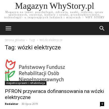
Magazyn WhyStory.pl
Magazyn na temat: psychologii, zdrowia, nauki, rodziny, spraw
społecznych, zwierząt, kultury i sztuki, przedsiębiorczości,
technologii– o inspirujących ludziach i miejscach – WHY STORY
Strona główna
Tagi
Wózki elektrycze
Tag: wózki elektrycze
niepełnosprawni i rehabilitacja
PFRON przywraca dofinansowania na wózki
elektryczne
Redaktor
-
30 lipca 2019
0