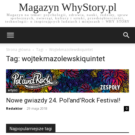
Magazyn WhyStory.pl
Magazyn na temat: psychologii, zdrowia, nauki, rodziny, spraw
społecznych, zwierząt, kultury i sztuki, przedsiębiorczości,
technologii– o inspirujących ludziach i miejscach – WHY STORY
Strona główna
Tagi
Wojtekmazolewskiquintet
Tag: wojtekmazolewskiquintet
artyści
Nowe gwiazdy 24. Pol’and’Rock Festival!
Redaktor
-
29 maja 2018
0
Najpopularniejsze tagi