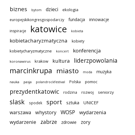
biznes
dzieci
ekologia
bytom
innowacje
fundacja
europejskikongresgospodarczy
katowice
inspiracje
kobieta
kobietacharyzmatyczna
kobiety
konferencja
kobietycharyzmatyczne
koncert
liderzpowolania
kultura
krakow
koronawirus
marcinkrupa
miasto
muzyka
moda
pomoc
Polska
nauka
pasja
polandrockfestival
prezydentkatowic
seniorzy
rodzina
rozwoj
slask
sport
sztuka
UNICEF
spodek
WOSP
wydarzenia
warszawa
whystory
zabrze
wydarzenie
zory
zdrowie