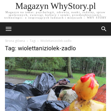
Magazyn WhyStory.pl
Magazyn na temat: psychologii, zdrowia, nauki, rodziny, spraw
społecznych, zwierząt, kultury i sztuki, przedsiębiorczości,
technologii– o inspirujących ludziach i miejscach – WHY STORY
Strona główna
Tagi
Wiolettaniziolek-zadlo
Tag: wiolettaniziolek-zadlo