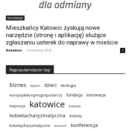
innowacje
Mieszkańcy Katowic zyskują nowe
narzędzie (stronę i aplikację) służące
zgłaszaniu usterek do naprawy w mieście
Redaktor
-
16 kwietnia 2018
0
Najpopularniejsze tagi
biznes
dzieci
ekologia
bytom
innowacje
fundacja
europejskikongresgospodarczy
katowice
inspiracje
kobieta
kobietacharyzmatyczna
kobiety
konferencja
kobietycharyzmatyczne
koncert