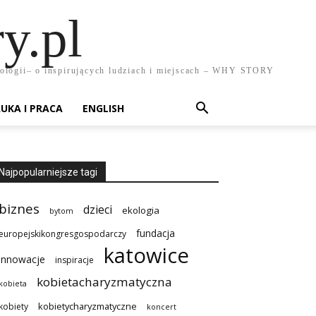
y.pl
chnologii– o inspirujących ludziach i miejscach – WHY STORY
UKA I PRACA
ENGLISH
Najpopularniejsze tagi
biznes
dzieci
ekologia
bytom
fundacja
europejskikongresgospodarczy
katowice
innowacje
inspiracje
kobietacharyzmatyczna
kobieta
kobietycharyzmatyczne
kobiety
koncert