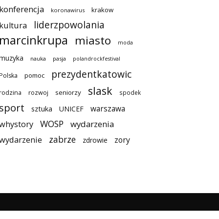
konferencja
krakow
koronawirus
liderzpowolania
kultura
marcinkrupa
miasto
moda
muzyka
nauka
pasja
polandrockfestival
prezydentkatowic
pomoc
Polska
slask
seniorzy
rodzina
rozwoj
spodek
sport
warszawa
sztuka
UNICEF
WOSP
wydarzenia
whystory
zabrze
wydarzenie
zory
zdrowie