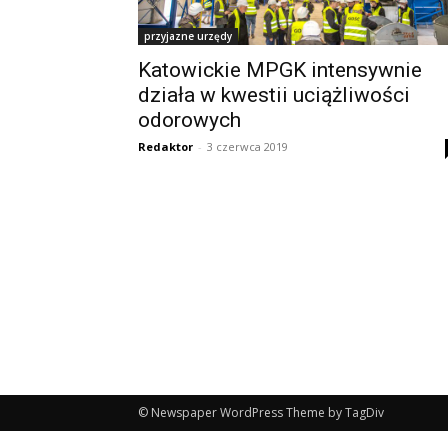
przyjazne urzędy
Katowickie MPGK intensywnie
działa w kwestii uciążliwości
odorowych
Redaktor
-
3 czerwca 2019
© Newspaper WordPress Theme by TagDiv