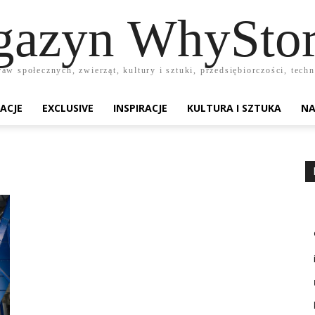
azyn WhyStor
raw społecznych, zwierząt, kultury i sztuki, przedsiębiorczości, te
ACJE
EXCLUSIVE
INSPIRACJE
KULTURA I SZTUKA
NA