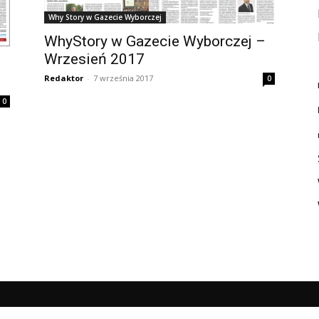
Why Story w Gazecie Wyborczej
WhyStory w Gazecie Wyborczej –
Wrzesień 2017
–
Redaktor
-
7 września 2017
0
0