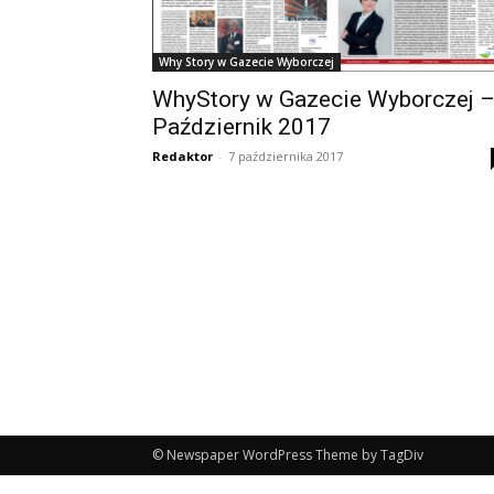
Why Story w Gazecie Wyborczej
WhyStory w Gazecie Wyborczej 
Październik 2017
Redaktor
-
7 października 2017
© Newspaper WordPress Theme by TagDiv