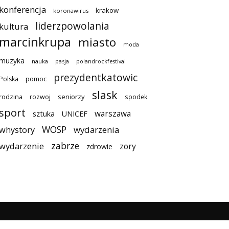
konferencja
krakow
koronawirus
liderzpowolania
kultura
marcinkrupa
miasto
moda
muzyka
nauka
pasja
polandrockfestival
prezydentkatowic
pomoc
Polska
slask
seniorzy
rodzina
rozwoj
spodek
sport
warszawa
sztuka
UNICEF
WOSP
wydarzenia
whystory
zabrze
wydarzenie
zory
zdrowie