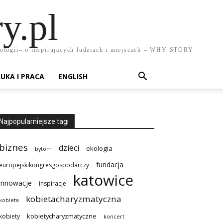
y.pl
chnologii– o inspirujących ludziach i miejscach – WHY STORY
UKA I PRACA
ENGLISH
Najpopularniejsze tagi
biznes
dzieci
ekologia
bytom
fundacja
europejskikongresgospodarczy
katowice
innowacje
inspiracje
kobietacharyzmatyczna
kobieta
kobietycharyzmatyczne
kobiety
koncert