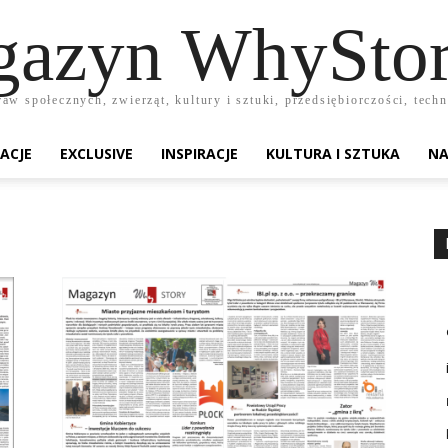
azyn WhyStor
raw społecznych, zwierząt, kultury i sztuki, przedsiębiorczości, te
ACJE
EXCLUSIVE
INSPIRACJE
KULTURA I SZTUKA
NA