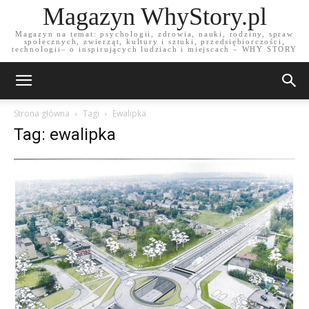
Magazyn WhyStory.pl
Magazyn na temat: psychologii, zdrowia, nauki, rodziny, spraw
społecznych, zwierząt, kultury i sztuki, przedsiębiorczości,
technologii– o inspirujących ludziach i miejscach – WHY STORY
Strona główna
Tagi
Ewalipka
Tag: ewalipka