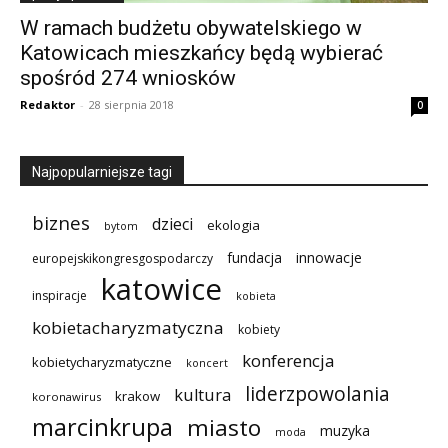
W ramach budżetu obywatelskiego w
Katowicach mieszkańcy będą wybierać
spośród 274 wniosków
Redaktor
-
28 sierpnia 2018
0
Najpopularniejsze tagi
biznes
dzieci
ekologia
bytom
innowacje
fundacja
europejskikongresgospodarczy
katowice
inspiracje
kobieta
kobietacharyzmatyczna
kobiety
konferencja
kobietycharyzmatyczne
koncert
liderzpowolania
kultura
krakow
koronawirus
marcinkrupa
miasto
muzyka
moda