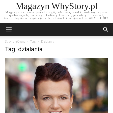
Magazyn WhyStory.pl
Magazyn na temat: psychologii, zdrowia, nauki, rodziny, spraw
społecznych, zwierząt, kultury i sztuki, przedsiębiorczości,
technologii– o inspirujących ludziach i miejscach – WHY STORY
Strona główna
Tagi
Dzialania
Tag: dzialania