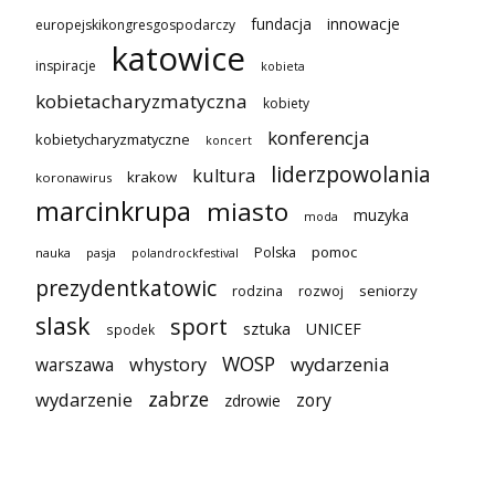
innowacje
fundacja
europejskikongresgospodarczy
katowice
inspiracje
kobieta
kobietacharyzmatyczna
kobiety
konferencja
kobietycharyzmatyczne
koncert
liderzpowolania
kultura
krakow
koronawirus
marcinkrupa
miasto
muzyka
moda
pomoc
Polska
nauka
pasja
polandrockfestival
prezydentkatowic
seniorzy
rodzina
rozwoj
slask
sport
sztuka
UNICEF
spodek
WOSP
wydarzenia
warszawa
whystory
zabrze
wydarzenie
zory
zdrowie