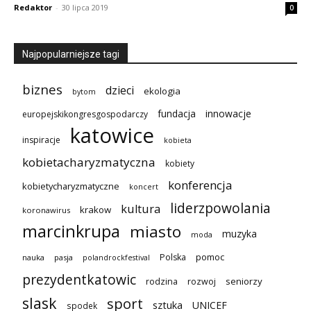
Redaktor
-
30 lipca 2019
0
Najpopularniejsze tagi
biznes
dzieci
ekologia
bytom
innowacje
fundacja
europejskikongresgospodarczy
katowice
inspiracje
kobieta
kobietacharyzmatyczna
kobiety
konferencja
kobietycharyzmatyczne
koncert
liderzpowolania
kultura
krakow
koronawirus
marcinkrupa
miasto
muzyka
moda
pomoc
Polska
nauka
pasja
polandrockfestival
prezydentkatowic
seniorzy
rodzina
rozwoj
slask
sport
sztuka
UNICEF
spodek