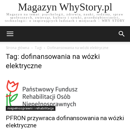
Magazyn WhyStory.pl
Magazyn na temat: psychologii, zdrowia, nauki, rodziny, spraw
społecznych, zwierząt, kultury i sztuki, przedsiębiorczości,
technologii– o inspirujących ludziach i miejscach – WHY STORY
Strona główna
Tagi
Dofinansowania na wózki elektryczne
Tag: dofinansowania na wózki
elektryczne
niepełnosprawni i rehabilitacja
PFRON przywraca dofinansowania na wózki
elektryczne