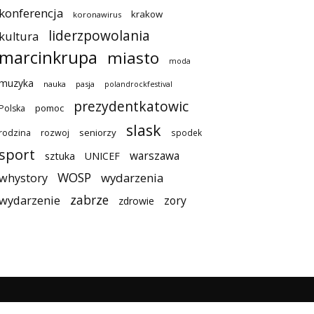
konferencja
krakow
koronawirus
liderzpowolania
kultura
marcinkrupa
miasto
moda
muzyka
nauka
pasja
polandrockfestival
prezydentkatowic
pomoc
Polska
slask
seniorzy
rodzina
rozwoj
spodek
sport
warszawa
sztuka
UNICEF
WOSP
wydarzenia
whystory
zabrze
wydarzenie
zory
zdrowie