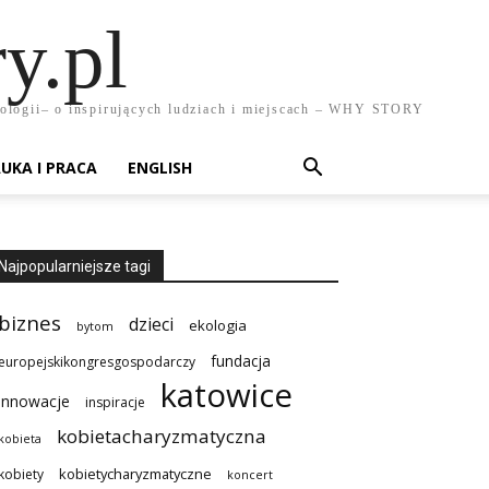
y.pl
chnologii– o inspirujących ludziach i miejscach – WHY STORY
UKA I PRACA
ENGLISH
Najpopularniejsze tagi
biznes
dzieci
ekologia
bytom
fundacja
europejskikongresgospodarczy
katowice
innowacje
inspiracje
kobietacharyzmatyczna
kobieta
kobietycharyzmatyczne
kobiety
koncert