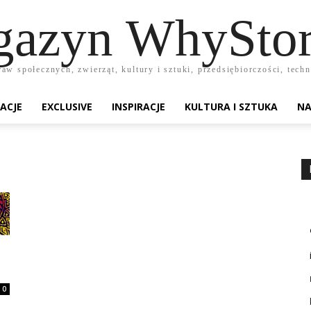
azyn WhyStor
raw społecznych, zwierząt, kultury i sztuki, przedsiębiorczości, te
ACJE
EXCLUSIVE
INSPIRACJE
KULTURA I SZTUKA
NA
0