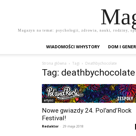
Mag
Magazyn na temat: psychologii, zdrowia, nauki, rodziny, sp
WIADOMOŚCI WHYSTORY
DOM I GENER
Strona główna
Tagi
Deathbychocolate
Tag: deathbychocolate
artyści
Nowe gwiazdy 24. Pol’and’Rock
Festival!
Redaktor
-
29 maja 2018