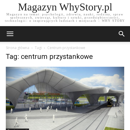
Magazyn WhyStory.pl
Magazyn na temat: psychologii, zdrowia, nauki, rodziny, spraw
społecznych, zwierząt, kultury i sztuki, przedsiębiorczości,
technologii– o inspirujących ludziach i miejscach – WHY STORY
Strona główna
Tagi
Centrum przystankowe
Tag: centrum przystankowe