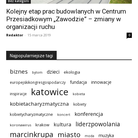
Bez kategorii
Kolejny etap prac budowlanych w Centrum
Przesiadkowym „Zawodzie” – zmiany w
organizacji ruchu
Redaktor
-
15 marca 2019
0
Najpopularniejsze tagi
biznes
dzieci
ekologia
bytom
innowacje
fundacja
europejskikongresgospodarczy
katowice
inspiracje
kobieta
kobietacharyzmatyczna
kobiety
konferencja
kobietycharyzmatyczne
koncert
liderzpowolania
kultura
krakow
koronawirus
marcinkrupa
miasto
muzyka
moda