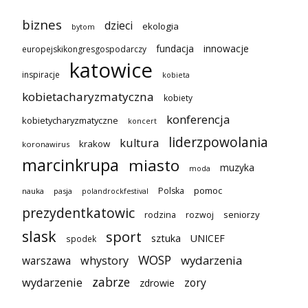
biznes
dzieci
ekologia
bytom
innowacje
fundacja
europejskikongresgospodarczy
katowice
inspiracje
kobieta
kobietacharyzmatyczna
kobiety
konferencja
kobietycharyzmatyczne
koncert
liderzpowolania
kultura
krakow
koronawirus
marcinkrupa
miasto
muzyka
moda
pomoc
Polska
nauka
pasja
polandrockfestival
prezydentkatowic
seniorzy
rodzina
rozwoj
slask
sport
sztuka
UNICEF
spodek
WOSP
wydarzenia
warszawa
whystory
zabrze
wydarzenie
zory
zdrowie