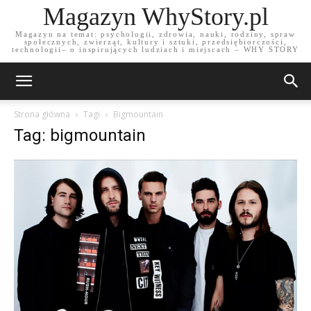
Magazyn WhyStory.pl
Magazyn na temat: psychologii, zdrowia, nauki, rodziny, spraw
społecznych, zwierząt, kultury i sztuki, przedsiębiorczości,
technologii– o inspirujących ludziach i miejscach – WHY STORY
Strona główna
Tagi
Bigmountain
Tag: bigmountain