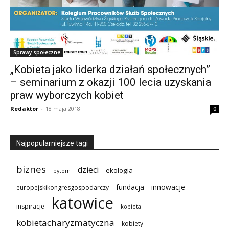
Sprawy społeczne
„Kobieta jako liderka działań społecznych”
– seminarium z okazji 100 lecia uzyskania
praw wyborczych kobiet
Redaktor
-
18 maja 2018
0
Najpopularniejsze tagi
biznes
dzieci
ekologia
bytom
innowacje
fundacja
europejskikongresgospodarczy
katowice
inspiracje
kobieta
kobietacharyzmatyczna
kobiety