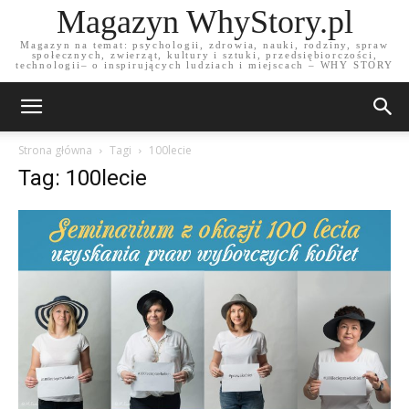
Magazyn WhyStory.pl
Magazyn na temat: psychologii, zdrowia, nauki, rodziny, spraw
społecznych, zwierząt, kultury i sztuki, przedsiębiorczości,
technologii– o inspirujących ludziach i miejscach – WHY STORY
Strona główna
Tagi
100lecie
Tag: 100lecie