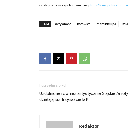
dostępna w wersji elektronicznej:
http://europolis.schuma
TAGI
aktywnosc
katowice
marcinkrupa
mia
Poprzedni artykuł
Uzdolnione również artystycznie Śląskie Anioły
działają już trzynaście lat!
Redaktor