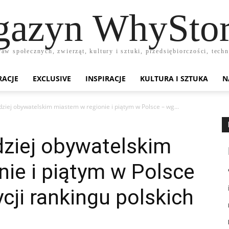
azyn WhyStor
raw społecznych, zwierząt, kultury i sztuki, przedsiębiorczości, te
RACJE
EXCLUSIVE
INSPIRACJE
KULTURA I SZTUKA
N
ziej obywatelskim miastem w regionie i piątym w Polsce – wg...
dziej obywatelskim
ie i piątym w Polsce
cji rankingu polskich