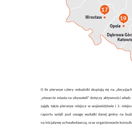
O ile pierwsze cztery wskaźniki skupiają się na „decyzjac
„otwarcie miasta na obywateli” dotyczy aktywności wład
zajęły także pierwsze miejsce w województwie i 5. miejs
raportu wzięli pod uwagę wydatki danej gminy na budż
na inicjatywę uchwałodawczą, oraz organizowanie konsulta