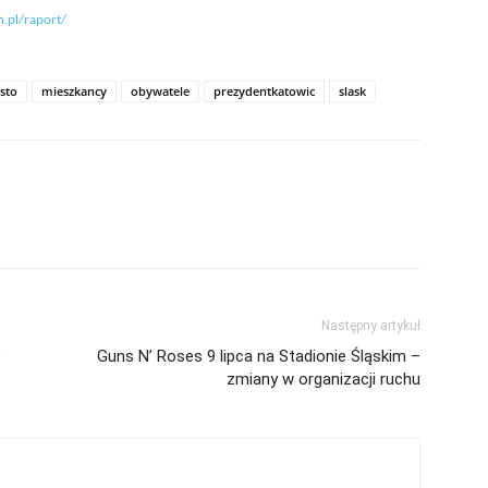
n.pl/raport/
sto
mieszkancy
obywatele
prezydentkatowic
slask
Następny artykuł
Guns N’ Roses 9 lipca na Stadionie Śląskim –
zmiany w organizacji ruchu