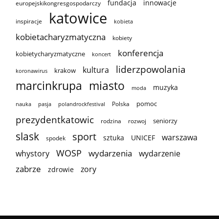
innowacje
fundacja
europejskikongresgospodarczy
katowice
inspiracje
kobieta
kobietacharyzmatyczna
kobiety
konferencja
kobietycharyzmatyczne
koncert
liderzpowolania
kultura
krakow
koronawirus
marcinkrupa
miasto
muzyka
moda
pomoc
Polska
nauka
pasja
polandrockfestival
prezydentkatowic
seniorzy
rodzina
rozwoj
slask
sport
warszawa
sztuka
UNICEF
spodek
WOSP
wydarzenia
wydarzenie
whystory
zabrze
zory
zdrowie