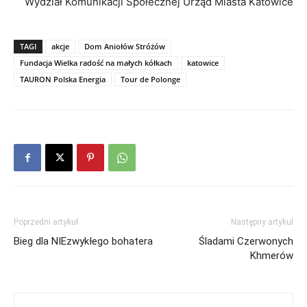
Wydział Komunikacji Społecznej Urząd Miasta Katowice
TAGI
akcje
Dom Aniołów Stróżów
Fundacja Wielka radość na małych kółkach
katowice
TAURON Polska Energia
Tour de Polonge
Poprzedni artykuł
Następny artykuł
Bieg dla NIEzwykłego bohatera
Śladami Czerwonych
Khmerów