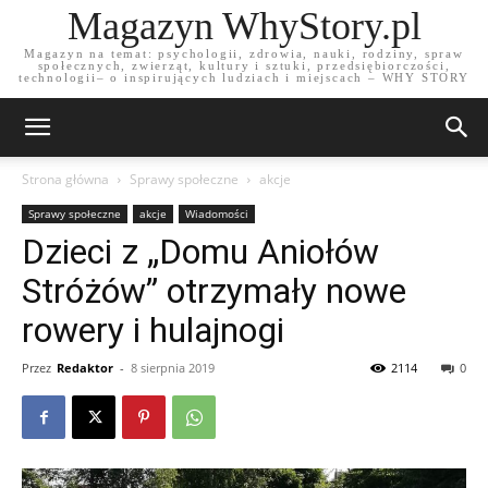
Magazyn WhyStory.pl
Magazyn na temat: psychologii, zdrowia, nauki, rodziny, spraw
społecznych, zwierząt, kultury i sztuki, przedsiębiorczości,
technologii– o inspirujących ludziach i miejscach – WHY STORY
Strona główna
Sprawy społeczne
akcje
Sprawy społeczne
akcje
Wiadomości
Dzieci z „Domu Aniołów
Stróżów” otrzymały nowe
rowery i hulajnogi
Przez
Redaktor
-
8 sierpnia 2019
2114
0