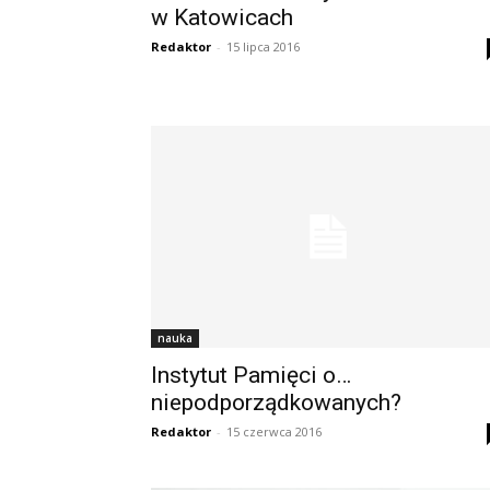
w Katowicach
Redaktor
-
15 lipca 2016
nauka
Instytut Pamięci o…
niepodporządkowanych?
Redaktor
-
15 czerwca 2016