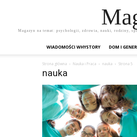
Mag
Magazyn na temat: psychologii, zdrowia, nauki, rodziny, sp
WIADOMOŚCI WHYSTORY
DOM I GENER
Strona główna
Nauka i Praca
nauka
Strona 5
nauka