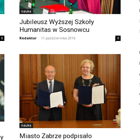
nauka
Jubileusz Wyższej Szkoły
Humanitas w Sosnowcu
Redaktor
-
11 października 2016
0
0
nauka
Miasto Zabrze podpisało
ny