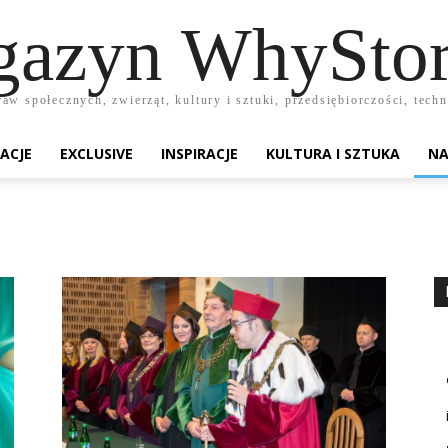
azyn WhyStor
raw społecznych, zwierząt, kultury i sztuki, przedsiębiorczości, te
ACJE
EXCLUSIVE
INSPIRACJE
KULTURA I SZTUKA
NA