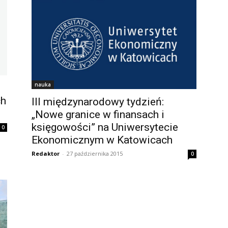
nauka
ch
III międzynarodowy tydzień:
„Nowe granice w finansach i
księgowości” na Uniwersytecie
0
Ekonomicznym w Katowicach
Redaktor
-
27 października 2015
0