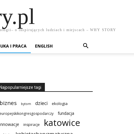
y.pl
chnologii– o inspirujących ludziach i miejscach – WHY STORY
UKA I PRACA
ENGLISH
Najpopularniejsze tagi
biznes
dzieci
ekologia
bytom
fundacja
europejskikongresgospodarczy
katowice
innowacje
inspiracje
kobietacharyzmatyczna