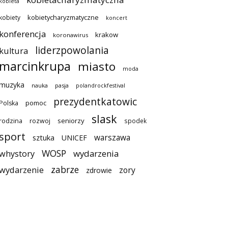
kobieta
kobietycharyzmatyczne
kobiety
koncert
konferencja
krakow
koronawirus
liderzpowolania
kultura
marcinkrupa
miasto
moda
muzyka
nauka
pasja
polandrockfestival
prezydentkatowic
pomoc
Polska
slask
seniorzy
rodzina
rozwoj
spodek
sport
warszawa
sztuka
UNICEF
WOSP
wydarzenia
whystory
zabrze
wydarzenie
zory
zdrowie