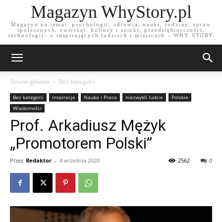
Magazyn WhyStory.pl
Magazyn na temat: psychologii, zdrowia, nauki, rodziny, spraw
społecznych, zwierząt, kultury i sztuki, przedsiębiorczości,
technologii– o inspirujących ludziach i miejscach – WHY STORY
Strona główna
Bez kategorii
Bez kategorii
Inspiracje
Nauka i Praca
niezwykli ludzie
Polskie
Wiadomości
Prof. Arkadiusz Mężyk
„Promotorem Polski”
Przez
Redaktor
-
4 września 2020
2562
0