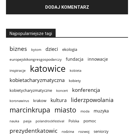
Najpopularniejsze tagi
biznes
dzieci
ekologia
bytom
innowacje
fundacja
europejskikongresgospodarczy
katowice
inspiracje
kobieta
kobietacharyzmatyczna
kobiety
konferencja
kobietycharyzmatyczne
koncert
liderzpowolania
kultura
krakow
koronawirus
marcinkrupa
miasto
muzyka
moda
pomoc
Polska
nauka
pasja
polandrockfestival
prezydentkatowic
seniorzy
rodzina
rozwoj