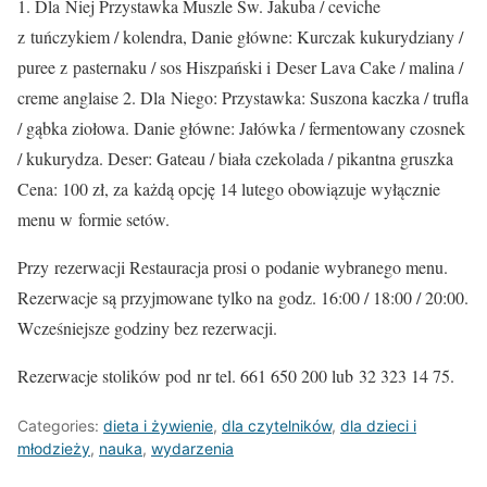
1. Dla Niej Przystawka Muszle Św. Jakuba / ceviche
z tuńczykiem / kolendra, Danie główne: Kurczak kukurydziany /
puree z pasternaku / sos Hiszpański i Deser Lava Cake / malina /
creme anglaise 2. Dla Niego: Przystawka: Suszona kaczka / trufla
/ gąbka ziołowa. Danie główne: Jałówka / fermentowany czosnek
/ kukurydza. Deser: Gateau / biała czekolada / pikantna gruszka
Cena: 100 zł, za każdą opcję 14 lutego obowiązuje wyłącznie
menu w formie setów.
Przy rezerwacji Restauracja prosi o podanie wybranego menu.
Rezerwacje są przyjmowane tylko na godz. 16:00 / 18:00 / 20:00.
Wcześniejsze godziny bez rezerwacji.
Rezerwacje stolików pod nr tel. 661 650 200 lub 32 323 14 75.
Categories:
dieta i żywienie
,
dla czytelników
,
dla dzieci i
młodzieży
,
nauka
,
wydarzenia