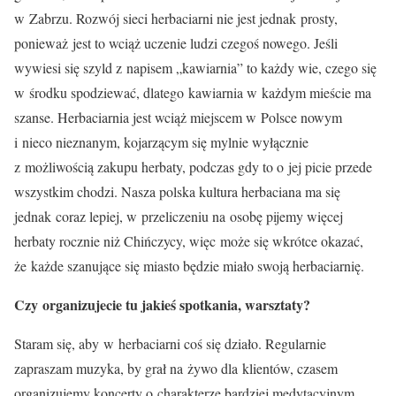
w Zabrzu. Rozwój sieci herbaciarni nie jest jednak prosty,
ponieważ jest to wciąż uczenie ludzi czegoś nowego. Jeśli
wywiesi się szyld z napisem „kawiarnia” to każdy wie, czego się
w środku spodziewać, dlatego kawiarnia w każdym mieście ma
szanse. Herbaciarnia jest wciąż miejscem w Polsce nowym
i nieco nieznanym, kojarzącym się mylnie wyłącznie
z możliwością zakupu herbaty, podczas gdy to o jej picie przede
wszystkim chodzi. Nasza polska kultura herbaciana ma się
jednak coraz lepiej, w przeliczeniu na osobę pijemy więcej
herbaty rocznie niż Chińczycy, więc może się wkrótce okazać,
że każde szanujące się miasto będzie miało swoją herbaciarnię.
Czy organizujecie tu jakieś spotkania, warsztaty?
Staram się, aby w herbaciarni coś się działo. Regularnie
zapraszam muzyka, by grał na żywo dla klientów, czasem
organizujemy koncerty o charakterze bardziej medytacyjnym,