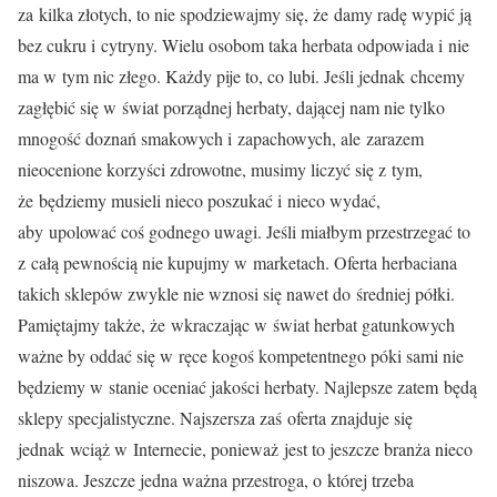
za kilka złotych, to nie spodziewajmy się, że damy radę wypić ją
bez cukru i cytryny. Wielu osobom taka herbata odpowiada i nie
ma w tym nic złego. Każdy pije to, co lubi. Jeśli jednak chcemy
zagłębić się w świat porządnej herbaty, dającej nam nie tylko
mnogość doznań smakowych i zapachowych, ale zarazem
nieocenione korzyści zdrowotne, musimy liczyć się z tym,
że będziemy musieli nieco poszukać i nieco wydać,
aby upolować coś godnego uwagi. Jeśli miałbym przestrzegać to
z całą pewnością nie kupujmy w marketach. Oferta herbaciana
takich sklepów zwykle nie wznosi się nawet do średniej półki.
Pamiętajmy także, że wkraczając w świat herbat gatunkowych
ważne by oddać się w ręce kogoś kompetentnego póki sami nie
będziemy w stanie oceniać jakości herbaty. Najlepsze zatem będą
sklepy specjalistyczne. Najszersza zaś oferta znajduje się
jednak wciąż w Internecie, ponieważ jest to jeszcze branża nieco
niszowa. Jeszcze jedna ważna przestroga, o której trzeba