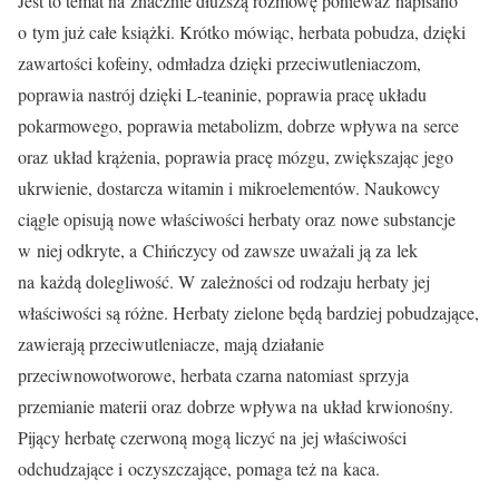
Jest to temat na znacznie dłuższą rozmowę ponieważ napisano
o tym już całe książki. Krótko mówiąc, herbata pobudza, dzięki
zawartości kofeiny, odmładza dzięki przeciwutleniaczom,
poprawia nastrój dzięki L-teaninie, poprawia pracę układu
pokarmowego, poprawia metabolizm, dobrze wpływa na serce
oraz układ krążenia, poprawia pracę mózgu, zwiększając jego
ukrwienie, dostarcza witamin i mikroelementów. Naukowcy
ciągle opisują nowe właściwości herbaty oraz nowe substancje
w niej odkryte, a Chińczycy od zawsze uważali ją za lek
na każdą dolegliwość. W zależności od rodzaju herbaty jej
właściwości są różne. Herbaty zielone będą bardziej pobudzające,
zawierają przeciwutleniacze, mają działanie
przeciwnowotworowe, herbata czarna natomiast sprzyja
przemianie materii oraz dobrze wpływa na układ krwionośny.
Pijący herbatę czerwoną mogą liczyć na jej właściwości
odchudzające i oczyszczające, pomaga też na kaca.