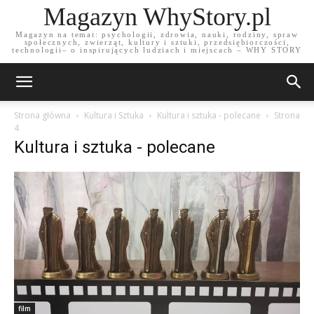
Magazyn WhyStory.pl
Magazyn na temat: psychologii, zdrowia, nauki, rodziny, spraw
społecznych, zwierząt, kultury i sztuki, przedsiębiorczości,
technologii– o inspirujących ludziach i miejscach – WHY STORY
Strona główna
Kultura i Sztuka
Kultura i sztuka - polecane
Strona
4
Kultura i sztuka - polecane
film