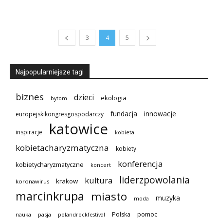
3
4
5
Najpopularniejsze tagi
biznes
dzieci
ekologia
bytom
innowacje
fundacja
europejskikongresgospodarczy
katowice
inspiracje
kobieta
kobietacharyzmatyczna
kobiety
konferencja
kobietycharyzmatyczne
koncert
liderzpowolania
kultura
krakow
koronawirus
marcinkrupa
miasto
muzyka
moda
pomoc
Polska
nauka
pasja
polandrockfestival