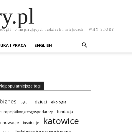
y.pl
chnologii– o inspirujących ludziach i miejscach – WHY STORY
UKA I PRACA
ENGLISH
Najpopularniejsze tagi
biznes
dzieci
ekologia
bytom
fundacja
europejskikongresgospodarczy
katowice
innowacje
inspiracje
kobietacharyzmatyczna