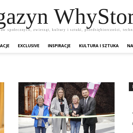
azyn WhyStor
raw społecznych, zwierząt, kultury i sztuki, przedsiębiorczości, te
ACJE
EXCLUSIVE
INSPIRACJE
KULTURA I SZTUKA
NA