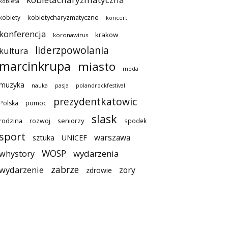
kobieta
kobietycharyzmatyczne
kobiety
koncert
konferencja
krakow
koronawirus
liderzpowolania
kultura
marcinkrupa
miasto
moda
muzyka
nauka
pasja
polandrockfestival
prezydentkatowic
pomoc
Polska
slask
seniorzy
rodzina
rozwoj
spodek
sport
warszawa
sztuka
UNICEF
WOSP
wydarzenia
whystory
zabrze
wydarzenie
zory
zdrowie