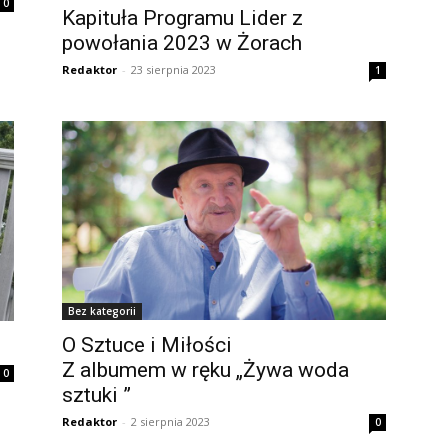
0
Kapituła Programu Lider z
powołania 2023 w Żorach
Redaktor
-
23 sierpnia 2023
1
Bez kategorii
O Sztuce i Miłości
Z albumem w ręku „Żywa woda
0
sztuki ”
Redaktor
-
2 sierpnia 2023
0