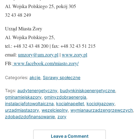
Al. Wojska Polskiego 25, pokój 305
32 43 48 249
Urząd Miasta Żory
Al. Wojska Polskiego 25,
tel.: +48 32 43 48 200 | fax: +48 32 43 51 215
email:
umzory@um.zory.pl
|
www.zory.pl
FB:
www.facebook.com/miasto.zory/
Categories:
akcje
,
Sprawy społeczne
Tags:
audytenergetyczny
,
budynkiniskoenergetyczne
,
gminamiejskazory
,
gminyzdobraenergia
,
instalacjafotowoltaiczna
,
kocialnapellet
,
kociolgazowy
,
urzadmiastazory
,
wezelcieplny
,
wymianaurzadzengrzewczych
,
zdobadzdofinansowanie
,
zory
Leave a Comment