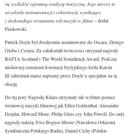
się wyśledzić ogromną erudycję muzyczną. Jego utwory to
arcydzieła instrumentacji i orkiestracji, wynikające
z doskonałego rozumienia roli muzyki w filmie
– dodał
Piaskowski.
Patrick Doyle był dwukrotnie nominowany do Oscara, Złotego
Globu i Cezara. Za całokształt twórczości otrzymał nagrody
BAFTA Scotland i The World Soundtrack Award. Podczas
niedawnej ceremonii koronacji brytyjskiego króla Karola
III zabrzmiał marsz napisany przez Doyle’a specjalnie na tę
okazję.
Do tej pory Nagrodę Kilara otrzymały tak wybitne postaci
światowej muzyki filmowej jak Elliot Goldenthal, Alexandre
Desplat, Howard Shore, Philip Glass czy John Powell. Do rady
nagrody należą: Ewa Bogusz-Moore (Narodowa Orkiestra
Symfoniczna Polskiego Radia), Daniel Cichy (Polskie