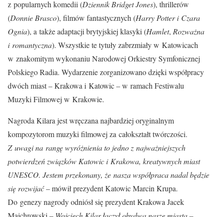
z popularnych komedii (
Dziennik Bridget Jones
), thrillerów
(
Donnie Brasco
), filmów fantastycznych (
Harry Potter i Czara
Ognia
), a także adaptacji brytyjskiej klasyki (
Hamlet
,
Rozważna
i romantyczna
). Wszystkie te tytuły zabrzmiały w Katowicach
w znakomitym wykonaniu Narodowej Orkiestry Symfonicznej
Polskiego Radia. Wydarzenie zorganizowano dzięki współpracy
dwóch miast – Krakowa i Katowic – w ramach Festiwalu
Muzyki Filmowej w Krakowie.
Nagroda Kilara jest wręczana najbardziej oryginalnym
kompozytorom muzyki filmowej za całokształt twórczości.
Z uwagi na rangę wyróżnienia to jedno z najważniejszych
potwierdzeń związków Katowic i Krakowa, kreatywnych miast
UNESCO. Jestem przekonany, że nasza współpraca nadal będzie
się rozwijać
– mówił prezydent Katowic Marcin Krupa.
Do genezy nagrody odniósł się prezydent Krakowa Jacek
Majchrowski –
Wojciech Kilar łączył obydwa nasze miasta –