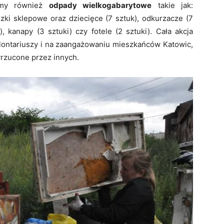
iśmy również
odpady wielkogabarytowe
takie jak:
ózki sklepowe oraz dziecięce (7 sztuk), odkurzacze (7
), kanapy (3 sztuki) czy fotele (2 sztuki). Cała akcja
olontariuszy i na zaangażowaniu mieszkańców Katowic,
yrzucone przez innych.