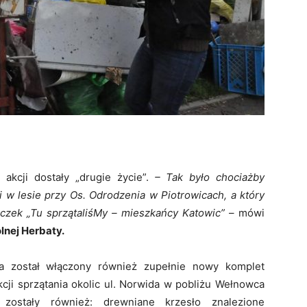
 akcji dostały „drugie życie”.
– Tak było chociażby
i w lesie przy Os. Odrodzenia w Piotrowicach, a który
iczek „Tu sprzątaliśMy – mieszkańcy Katowic”
– mówi
lnej Herbaty.
a został włączony również zupełnie nowy komplet
cji sprzątania okolic ul. Norwida w pobliżu Wełnowca
zostały również: drewniane krzesło znalezione