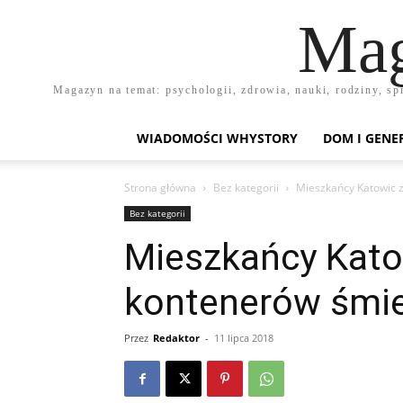
Mag
Magazyn na temat: psychologii, zdrowia, nauki, rodziny, sp
WIADOMOŚCI WHYSTORY
DOM I GENE
Strona główna
Bez kategorii
Mieszkańcy Katowic z
Bez kategorii
Mieszkańcy Katow
kontenerów śmie
Przez
Redaktor
-
11 lipca 2018