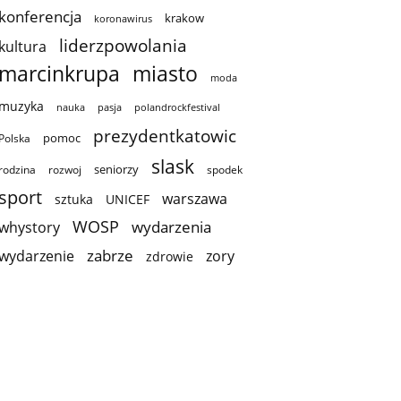
konferencja
krakow
koronawirus
liderzpowolania
kultura
marcinkrupa
miasto
moda
muzyka
nauka
pasja
polandrockfestival
prezydentkatowic
pomoc
Polska
slask
seniorzy
rodzina
rozwoj
spodek
sport
warszawa
sztuka
UNICEF
WOSP
wydarzenia
whystory
zabrze
wydarzenie
zory
zdrowie