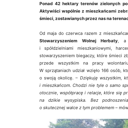
Ponad 42 hektary terenów zielonych po
Aktywiści wspólnie z mieszkańcami zebr
śmieci, zostawianych przez nas na terenach
Od maja do czerwca razem z mieszkańcami
Stowarzyszeniem Wolnej Herbaty
, a 
i spółdzielniami mieszkaniowymi, har
stowarzyszeniem biegaczy, które śmieci zbi
przede wszystkim na pracy wolontari
W sprzątaniach udział wzięło 166 osób, k
o swoją okolicę.
– Dziękuję wszystkim, kt
i mieszkańcom. Chodzi nie tyle o samo sp
otocznie
,
współpracę i relacje, które się 
na dzikie wysypiska. Bez podnoszeni
o skutecznej walce z tym problemem
– mów