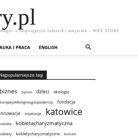
y.pl
chnologii– o inspirujących ludziach i miejscach – WHY STORY
AUKA I PRACA
ENGLISH
Najpopularniejsze tagi
biznes
dzieci
ekologia
bytom
fundacja
europejskikongresgospodarczy
katowice
innowacje
inspiracje
kobietacharyzmatyczna
kobieta
kobietycharyzmatyczne
kobiety
koncert