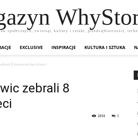
azyn WhyStor
raw społecznych, zwierząt, kultury i sztuki, przedsiębiorczości, te
RACJE
EXCLUSIVE
INSPIRACJE
KULTURA I SZTUKA
N
ebrali 8 kontenerów śmieci
ic zebrali 8
ci
2834
0