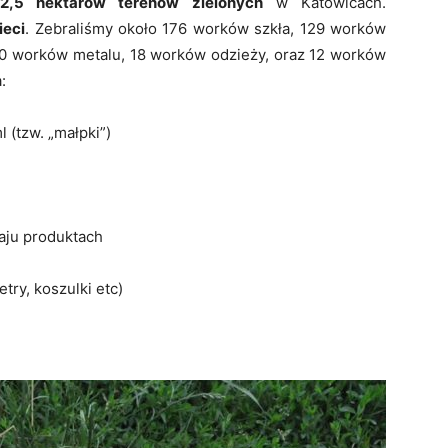
2,5 hektarów terenów zielonych
w Katowicach.
ieci
. Zebraliśmy około 176 worków szkła, 129 worków
30 worków metalu, 18 worków odzieży, oraz 12 worków
:
 (tzw. „małpki”)
aju produktach
try, koszulki etc)