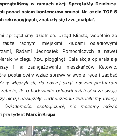
sprzątaliśmy w ramach akcji SprzątaMy Dzielnice.
ali ponad osiem kontenerów śmieci. Na czele TOP 5
 rekreacyjnych, znalazły się tzw. „małpki”.
 sprzątaliśmy dzielnice. Urząd Miasta, wspólnie ze
także radnymi miejskimi, klubami osiedlowymi
cerzami, Radami Jednostek Pomocniczych a nawet
erało w biegu (tzw. plogging). Cała akcja opierała się
uszy i na zaangażowaniu mieszkańców Katowic.
tóre postanowiły wziąć sprawy w swoje ręce i zadbać
órzy włączyli się do naszej akcji, naszym partnerom
rzątanie, ile o budowanie odpowiedzialności za swoje
przy okazji nawiązały. Jednocześnie zwróciliśmy uwagę
a świadomości ekologicznej, nie możemy mówić
i prezydent
Marcin Krupa
.