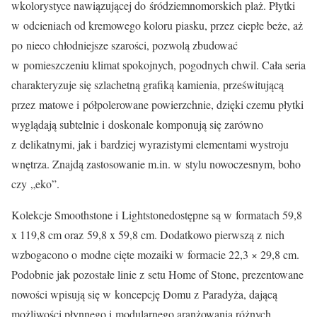
wkolorystyce nawiązującej do śródziemnomorskich plaż. Płytki
w odcieniach od kremowego koloru piasku, przez ciepłe beże, aż
po nieco chłodniejsze szarości, pozwolą zbudować
w pomieszczeniu klimat spokojnych, pogodnych chwil. Cała seria
charakteryzuje się szlachetną grafiką kamienia, prześwitującą
przez matowe i półpolerowane powierzchnie, dzięki czemu płytki
wyglądają subtelnie i doskonale komponują się zarówno
z delikatnymi, jak i bardziej wyrazistymi elementami wystroju
wnętrza. Znajdą zastosowanie m.in. w stylu nowoczesnym, boho
czy „eko”.
Kolekcje Smoothstone i Lightstonedostępne są w formatach 59,8
x 119,8 cm oraz 59,8 x 59,8 cm. Dodatkowo pierwszą z nich
wzbogacono o modne cięte mozaiki w formacie 22,3 × 29,8 cm.
Podobnie jak pozostałe linie z setu Home of Stone, prezentowane
nowości wpisują się w koncepcję Domu z Paradyża, dającą
możliwości płynnego i modularnego aranżowania różnych