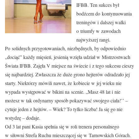
IFBB. Ten sukces był
bodźcem do kontynuowania
treningów i dalszej walki
o triumfy w zawodach
najwyższej rangi.
Po solidnych przygotowaniach, niezbędnych, by odpowiednio
„dociąć” każdy mięsień, jesienią wzięła udział w Mistrzostwach
Świata IFBB. Zajęła V miejsce na świecie i z tego sukcesu cieszy
się najbardziej. Zwłaszcza że duże grono hejterów odradzało jej
starty. Niektórzy mówili nawet, że kobiecie w jej wieku nie
wypada występować w bikini na scenie. „Masz 48 lat i nie
możesz w tak ordynarny sposób pokazywać swojego ciała!’’ –
cytuje jeden z hejtów. – Wiek? To tylko liczba! Ja się go nie
wstydzę – dodaje.
Od 3 lat pani Kasia spełnia się w roli trenera personalnego
w siłowni Strefa Ruchu mieszczącej się w Tarnowskich Górach.