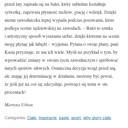
przed laty zapisała się na balet, który subtelnie kształtuje
sylwetkę, zapewnia płynność ruchów, grację i wdzięk. Dzięki
niemu zawodniczka lepiej wypada podczas pozowania, które
podlega ocenie sędziowskiej na zawodach. – Balet to sztuka
i artystyczny sposób wyrażania siebie, dzięki któremu na scenie
mogę płynąć jak łabędź – wyjaśnia. Pytana o swoje plany, pani
Kasia przyznaje, że ma ich wiele. Myśli na przykład o tym, by
wprowadzić zmiany w swoim życiu zawodniczym i spróbować
innych sportów siłowych. Ostateczna decyzja wciąż przed nią,
ale znając jej determinację w działaniu, możemy być pewni,
że jeśli już na coś się zdecyduje, poświęci się temu w stu
procentach!
Martyna Urban
Categories:
Ciało
,
Inspiracje
,
pasje
,
sport
,
why story ciało