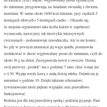
do minimum, przygotowując na śniadanie owsiankę z dwiema
morelami. W sumie około 1600 kcal dziennie, przy ciężkich 5
treningach siłowych i 5 treningach cardio. – Okazało się,
że mojemu organizmowi taka liczba kalorii w zupełności
wystarczała, nawet przy tak niezwykle intensywnych
ćwiczeniach – podsumowuje zawodniczka. Ale to nie koniec,
bo gdy w pewnym momencie jej waga spadła, postanowiła
zredukować w diecie węglowodany proste do minimum, czyli do
około 30 g na dzień. Zrezygnowała nawet z owoców. Dzisiaj
swój pierwszy „posiłek” ma o godzinie 7 rano, choć wstaje już
o 4.30. Wypija wtedy kawę z małą ilością mleka. Ostatni raz je
natomiast o godzine 19. Dzięki takiemu schematowi
żywieniowemu może pięknie wyglądać oraz prawidłowo
funkcjonować.
Rodzina jest dla niej prawdziwą opoką i podziela jej pasje. Pani
Katarzyna z dumą w głosie opowiada o 20-letnim synu Igorze,