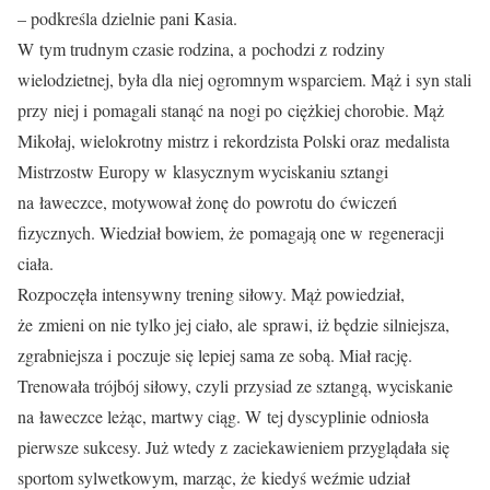
– podkreśla dzielnie pani Kasia.
W tym trudnym czasie rodzina, a pochodzi z rodziny
wielodzietnej, była dla niej ogromnym wsparciem. Mąż i syn stali
przy niej i pomagali stanąć na nogi po ciężkiej chorobie. Mąż
Mikołaj, wielokrotny mistrz i rekordzista Polski oraz medalista
Mistrzostw Europy w klasycznym wyciskaniu sztangi
na ławeczce, motywował żonę do powrotu do ćwiczeń
fizycznych. Wiedział bowiem, że pomagają one w regeneracji
ciała.
Rozpoczęła intensywny trening siłowy. Mąż powiedział,
że zmieni on nie tylko jej ciało, ale sprawi, iż będzie silniejsza,
zgrabniejsza i poczuje się lepiej sama ze sobą. Miał rację.
Trenowała trójbój siłowy, czyli przysiad ze sztangą, wyciskanie
na ławeczce leżąc, martwy ciąg. W tej dyscyplinie odniosła
pierwsze sukcesy. Już wtedy z zaciekawieniem przyglądała się
sportom sylwetkowym, marząc, że kiedyś weźmie udział