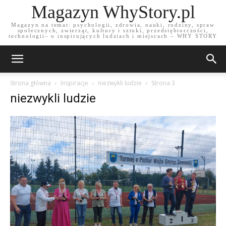
Magazyn WhyStory.pl
Magazyn na temat: psychologii, zdrowia, nauki, rodziny, spraw
społecznych, zwierząt, kultury i sztuki, przedsiębiorczości,
technologii– o inspirujących ludziach i miejscach – WHY STORY
Strona główna
Inspiracje
niezwykli ludzie
Strona 3
niezwykli ludzie