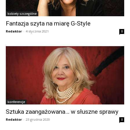
kobiety szczególne
Fantazja szyta na miarę G-Style
Redaktor
-
4 stycznia 2021
0
konferencje
Sztuka zaangażowana… w słuszne sprawy
Redaktor
-
23 grudnia 2020
0