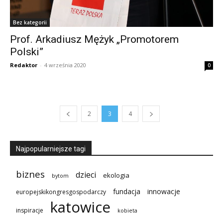
Bez kategorii
Prof. Arkadiusz Mężyk „Promotorem
Polski”
Redaktor
-
4 września 2020
0
2
3
4
Najpopularniejsze tagi
biznes
dzieci
ekologia
bytom
innowacje
fundacja
europejskikongresgospodarczy
katowice
inspiracje
kobieta