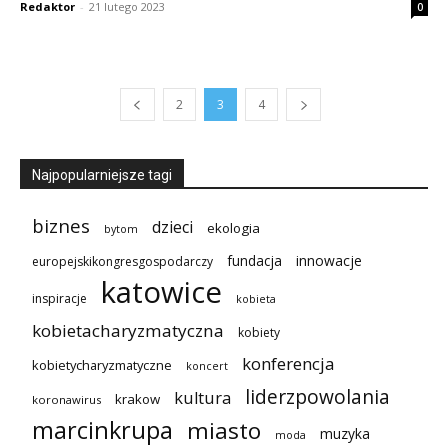
Redaktor
-
21 lutego 2023
0
2
3
4
Najpopularniejsze tagi
biznes
dzieci
ekologia
bytom
innowacje
fundacja
europejskikongresgospodarczy
katowice
inspiracje
kobieta
kobietacharyzmatyczna
kobiety
konferencja
kobietycharyzmatyczne
koncert
liderzpowolania
kultura
krakow
koronawirus
marcinkrupa
miasto
muzyka
moda