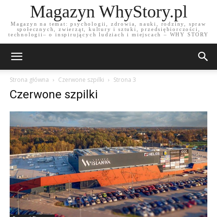
Magazyn WhyStory.pl
Magazyn na temat: psychologii, zdrowia, nauki, rodziny, spraw
społecznych, zwierząt, kultury i sztuki, przedsiębiorczości,
technologii– o inspirujących ludziach i miejscach – WHY STORY
Strona główna
Czerwone szpilki
Strona 3
Czerwone szpilki