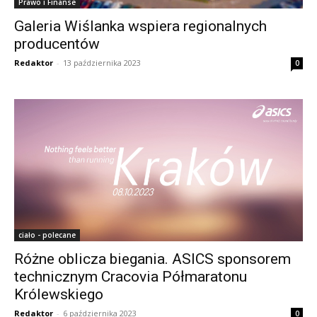
Prawo i Finanse
Galeria Wiślanka wspiera regionalnych
producentów
Redaktor
-
13 października 2023
0
ciało - polecane
Różne oblicza biegania. ASICS sponsorem
technicznym Cracovia Półmaratonu
Królewskiego
Redaktor
-
6 października 2023
0