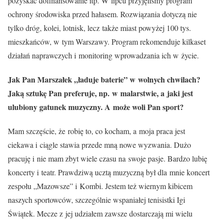
pozyskać dofinansowanie itp. W lipcu przyjęliśmy program
ochrony środowiska przed hałasem. Rozwiązania dotyczą nie
tylko dróg, kolei, lotnisk, lecz także miast powyżej 100 tys.
mieszkańców, w tym Warszawy. Program rekomenduje kilkaset
działań naprawczych i monitoring wprowadzania ich w życie.
Jak Pan Marszałek „ładuje baterie” w wolnych chwilach?
Jaką sztukę Pan preferuje, np. w malarstwie, a jaki jest
ulubiony gatunek muzyczny. A może woli Pan sport?
Mam szczęście, że robię to, co kocham, a moja praca jest
ciekawa i ciągle stawia przede mną nowe wyzwania. Dużo
pracuję i nie mam zbyt wiele czasu na swoje pasje. Bardzo lubię
koncerty i teatr. Prawdziwą ucztą muzyczną był dla mnie koncert
zespołu „Mazowsze” i Kombi. Jestem też wiernym kibicem
naszych sportowców, szczególnie wspaniałej tenisistki Igi
Świątek. Mecze z jej udziałem zawsze dostarczają mi wielu