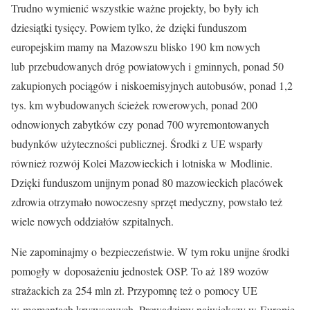
Trudno wymienić wszystkie ważne projekty, bo były ich
dziesiątki tysięcy. Powiem tylko, że dzięki funduszom
europejskim mamy na Mazowszu blisko 190 km nowych
lub przebudowanych dróg powiatowych i gminnych, ponad 50
zakupionych pociągów i niskoemisyjnych autobusów, ponad 1,2
tys. km wybudowanych ścieżek rowerowych, ponad 200
odnowionych zabytków czy ponad 700 wyremontowanych
budynków użyteczności publicznej. Środki z UE wsparły
również rozwój Kolei Mazowieckich i lotniska w Modlinie.
Dzięki funduszom unijnym ponad 80 mazowieckich placówek
zdrowia otrzymało nowoczesny sprzęt medyczny, powstało też
wiele nowych oddziałów szpitalnych.
Nie zapominajmy o bezpieczeństwie. W tym roku unijne środki
pomogły w doposażeniu jednostek OSP. To aż 189 wozów
strażackich za 254 mln zł. Przypomnę też o pomocy UE
w momentach kryzysowych. Prowadzimy największy w Europie