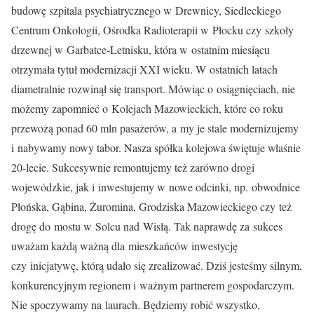
budowę szpitala psychiatrycznego w Drewnicy, Siedleckiego
Centrum Onkologii, Ośrodka Radioterapii w Płocku czy szkoły
drzewnej w Garbatce-Letnisku, która w ostatnim miesiącu
otrzymała tytuł modernizacji XXI wieku. W ostatnich latach
diametralnie rozwinął się transport. Mówiąc o osiągnięciach, nie
możemy zapomnieć o Kolejach Mazowieckich, które co roku
przewożą ponad 60 mln pasażerów, a my je stale modernizujemy
i nabywamy nowy tabor. Nasza spółka kolejowa świętuje właśnie
20-lecie. Sukcesywnie remontujemy też zarówno drogi
wojewódzkie, jak i inwestujemy w nowe odcinki, np. obwodnice
Płońska, Gąbina, Żuromina, Grodziska Mazowieckiego czy też
drogę do mostu w Solcu nad Wisłą. Tak naprawdę za sukces
uważam każdą ważną dla mieszkańców inwestycję
czy inicjatywę, którą udało się zrealizować. Dziś jesteśmy silnym,
konkurencyjnym regionem i ważnym partnerem gospodarczym.
Nie spoczywamy na laurach. Będziemy robić wszystko,