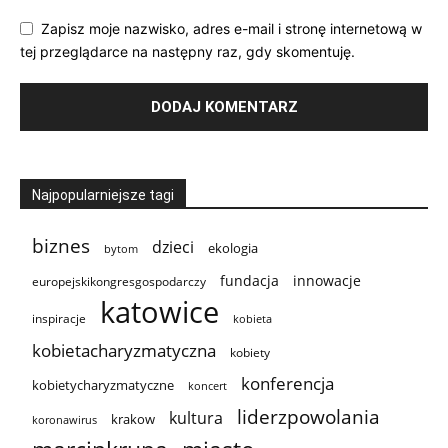
Zapisz moje nazwisko, adres e-mail i stronę internetową w
tej przeglądarce na następny raz, gdy skomentuję.
Najpopularniejsze tagi
biznes
dzieci
ekologia
bytom
innowacje
fundacja
europejskikongresgospodarczy
katowice
inspiracje
kobieta
kobietacharyzmatyczna
kobiety
konferencja
kobietycharyzmatyczne
koncert
liderzpowolania
kultura
krakow
koronawirus