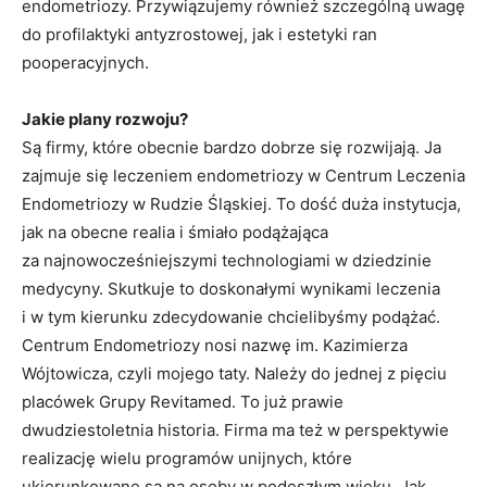
endometriozy. Przywiązujemy również szczególną uwagę
do profilaktyki antyzrostowej, jak i estetyki ran
pooperacyjnych.
Jakie plany rozwoju?
Są firmy, które obecnie bardzo dobrze się rozwijają. Ja
zajmuje się leczeniem endometriozy w Centrum Leczenia
Endometriozy w Rudzie Śląskiej. To dość duża instytucja,
jak na obecne realia i śmiało podążająca
za najnowocześniejszymi technologiami w dziedzinie
medycyny. Skutkuje to doskonałymi wynikami leczenia
i w tym kierunku zdecydowanie chcielibyśmy podążać.
Centrum Endometriozy nosi nazwę im. Kazimierza
Wójtowicza, czyli mojego taty. Należy do jednej z pięciu
placówek Grupy Revitamed. To już prawie
dwudziestoletnia historia. Firma ma też w perspektywie
realizację wielu programów unijnych, które
ukierunkowane są na osoby w podeszłym wieku. Jak