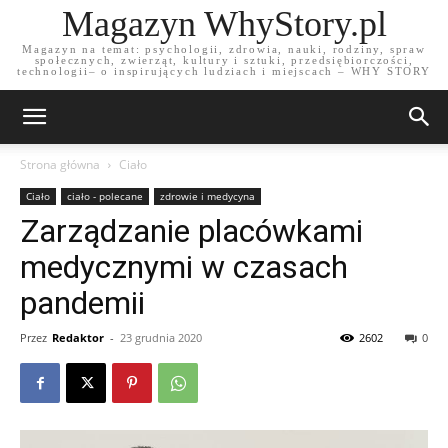
Magazyn WhyStory.pl
Magazyn na temat: psychologii, zdrowia, nauki, rodziny, spraw
społecznych, zwierząt, kultury i sztuki, przedsiębiorczości,
technologii– o inspirujących ludziach i miejscach – WHY STORY
Strona główna
Ciało
Ciało
ciało - polecane
zdrowie i medycyna
Zarządzanie placówkami
medycznymi w czasach
pandemii
Przez
Redaktor
-
23 grudnia 2020
2602
0