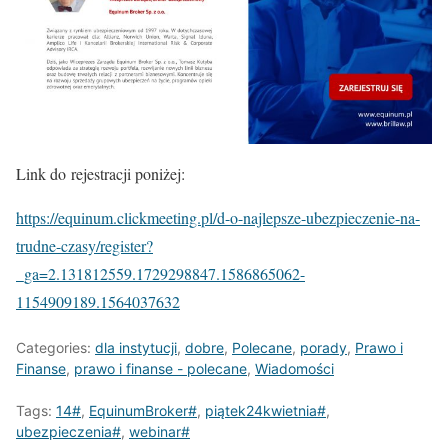
Link do rejestracji poniżej:
https://equinum.clickmeeting.pl/d-o-najlepsze-ubezpieczenie-na-
trudne-czasy/register?
_ga=2.131812559.1729298847.1586865062-
1154909189.1564037632
Categories:
dla instytucji
,
dobre
,
Polecane
,
porady
,
Prawo i
Finanse
,
prawo i finanse - polecane
,
Wiadomości
Tags:
14#
,
EquinumBroker#
,
piątek24kwietnia#
,
ubezpieczenia#
,
webinar#