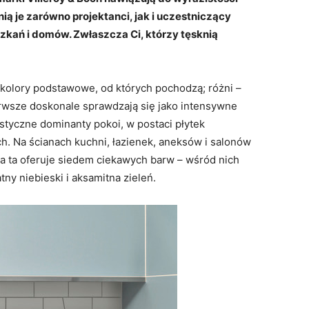
nią je zarówno projektanci, jak i uczestniczący
zkań i domów. Zwłaszcza Ci, którzy tęsknią
je kolory podstawowe, od których pochodzą; różni –
ierwsze doskonale sprawdzają się jako intensywne
ystyczne dominanty pokoi, w postaci płytek
ch. Na ścianach kuchni, łazienek, aneksów i salonów
 ta oferuje siedem ciekawych barw – wśród nich
ny niebieski i aksamitna zieleń.