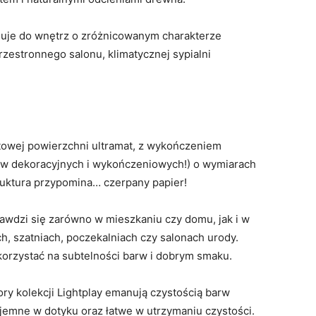
asuje do wnętrz o zróżnicowanym charakterze
rzestronnego salonu, klimatycznej sypialni
atowej powierzchni ultramat, z wykończeniem
łów dekoracyjnych i wykończeniowych!) o wymiarach
ruktura przypomina… czerpany papier!
prawdzi się zarówno w mieszkaniu czy domu, jak i w
h, szatniach, poczekalniach czy salonach urody.
orzystać na subtelności barw i dobrym smaku.
y kolekcji Lightplay emanują czystością barw
yjemne w dotyku oraz łatwe w utrzymaniu czystości.