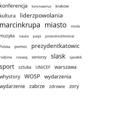
konferencja
krakow
koronawirus
liderzpowolania
kultura
marcinkrupa
miasto
moda
muzyka
nauka
pasja
polandrockfestival
prezydentkatowic
pomoc
Polska
slask
seniorzy
rodzina
rozwoj
spodek
sport
warszawa
sztuka
UNICEF
WOSP
wydarzenia
whystory
zabrze
wydarzenie
zory
zdrowie