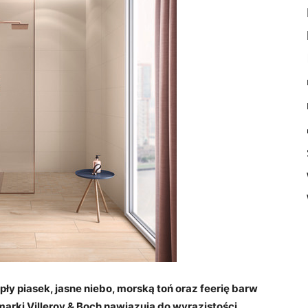
y piasek, jasne niebo, morską toń oraz feerię barw
arki Villeroy & Boch nawiązują do wyrazistości