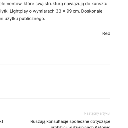
lementów, które swą strukturą nawiązują do kunsztu
płytki Lightplay o wymiarach 33 x 99 cm. Doskonałe
ni użytku publicznego.
Red
Następny artykuł
kt
Ruszają konsultacje społeczne dotyczące
prohibicji w dzielnicach Katowic