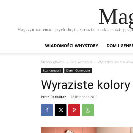
Mag
Magazyn na temat: psychologii, zdrowia, nauki, rodziny, sp
WIADOMOŚCI WHYSTORY
DOM I GENE
Strona główna
Bez kategorii
Wyraziste kolory w w
Bez kategorii
Dom i Generacje
Wyraziste kolory
Przez
Redaktor
-
18 listopada 2019