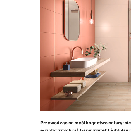
Przywodząc na myśl bogactwo natury: ciepł
egzotycznych raf, barwypłytek Lightplay m