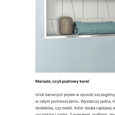
Marsala, czyli pudrowy koral
Urok barwnych płytek w sposób szczególny
w całym pomieszczeniu. Wystarczy jedna, m
dodatków, czy mebli. Kolor działa najlepiej
ręczników i roślin. Z granatem, grafitem, z