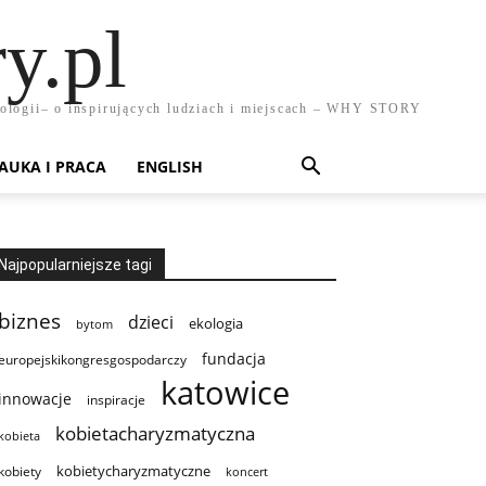
y.pl
chnologii– o inspirujących ludziach i miejscach – WHY STORY
AUKA I PRACA
ENGLISH
Najpopularniejsze tagi
biznes
dzieci
ekologia
bytom
fundacja
europejskikongresgospodarczy
katowice
innowacje
inspiracje
kobietacharyzmatyczna
kobieta
kobietycharyzmatyczne
kobiety
koncert