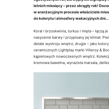
letnich miesięcy – przez okrągły rok! Doce
w aranżacyjnym procesie właściciele mies
do kolorytu i atmosfery wakacyjnych dni…
Koral i brzoskwinia, turkus i mięta – łączą 
nasycenie barwy i przypisany jej klimat. P
detale wystroju wnętrz; drugie – jako kolor
ceramicznych Lightplay marki Villeroy & Bo
kąpielowych nowoczesnych wnętrz. Kolekcja
kremowa bawełna, wyrazista marsala, delikat