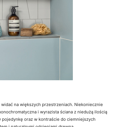
 widać na większych przestrzeniach. Niekoniecznie
onochromatyczna i wyrazista ściana z niedużą ilością
 w pojedynkę oraz w kontraście do ciemniejszych
łotem i naturalnymi odcieniami drewna.