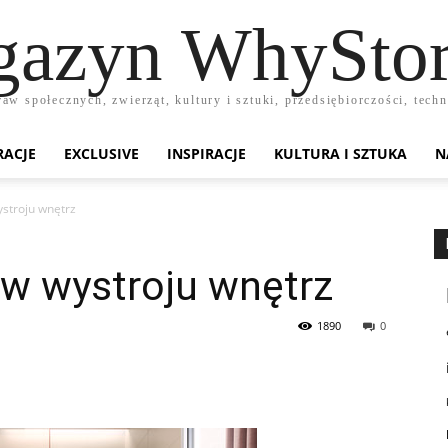
azyn WhyStor
raw społecznych, zwierząt, kultury i sztuki, przedsiębiorczości, te
RACJE
EXCLUSIVE
INSPIRACJE
KULTURA I SZTUKA
N
ystroju wnętrz
 w wystroju wnętrz
1890
0