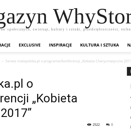
azyn WhyStor
raw społecznych, zwierząt, kultury i sztuki, przedsiębiorczości, te
RACJE
EXCLUSIVE
INSPIRACJE
KULTURA I SZTUKA
N
Serwis malopolska.pl o programie/konferencji „Kobieta Charyzmatyczna 201
a.pl o
encji „Kobieta
 2017”
2522
0