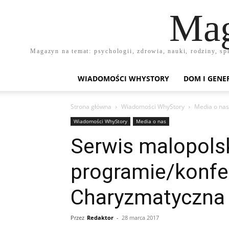
Mag
Magazyn na temat: psychologii, zdrowia, nauki, rodziny, sp
WIADOMOŚCI WHYSTORY
DOM I GENE
Strona główna
Wiadomości WhyStory
Media o nas
Wiadomości WhyStory
Media o nas
Serwis malopolsk
programie/konfer
Charyzmatyczna
Przez
Redaktor
-
28 marca 2017