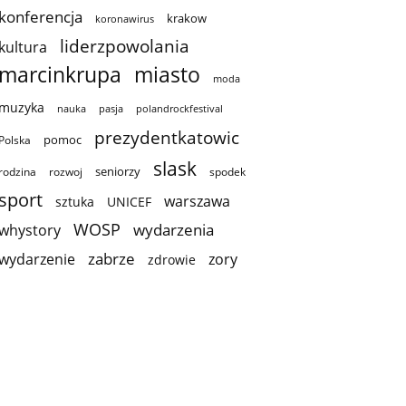
konferencja
krakow
koronawirus
liderzpowolania
kultura
marcinkrupa
miasto
moda
muzyka
nauka
pasja
polandrockfestival
prezydentkatowic
pomoc
Polska
slask
seniorzy
rodzina
rozwoj
spodek
sport
warszawa
sztuka
UNICEF
WOSP
wydarzenia
whystory
zabrze
wydarzenie
zory
zdrowie