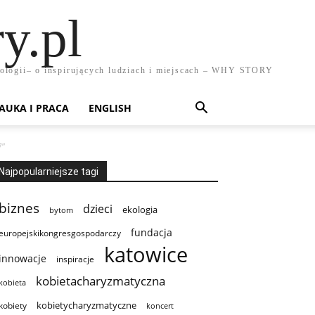
y.pl
chnologii– o inspirujących ludziach i miejscach – WHY STORY
AUKA I PRACA
ENGLISH
7”
Najpopularniejsze tagi
biznes
dzieci
ekologia
bytom
fundacja
europejskikongresgospodarczy
katowice
innowacje
inspiracje
kobietacharyzmatyczna
kobieta
kobietycharyzmatyczne
kobiety
koncert