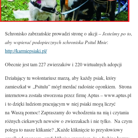
Schronisko zabrzańskie prowadzi stronę
o akcji –
Jesteśmy po to,
aby wspierać podopiecznych schroniska Psitul Mnie
:
http://karmiepsiaki.pl/
Obecnie jest tam 227 zwierzaków i 220 wirtualnych adopcji
Działający tu wolontariusz marzą, aby każdy psiak, który
zamieszkał w „Psitulu” mógł merdać radośnie ogonkiem. Strona
internetowa została stworzona przez firmę Aptus – www.aptus.pl
i to dzięki ludziom pracującym w niej psiaki mogą liczyć
na Waszą pomoc! Zapraszamy do wchodzenia na nią i czytania
różnych ciekawych newsów o zwierzakach i nie tylko. Na czym
polega to nasze klikanie? „Każde kliknięcie to przysłowiowy