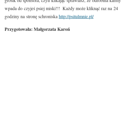
grosik od sponsora, czyli klikając sprawiasz, że odrobina karmy
wpada do czyjeś psiej miski!!! Każdy może kliknąć raz na 24
godziny na stronę schroniska
http://psitulmnie.pl/
Przygotowała: Małgorzata Karoń