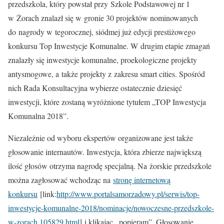
przedszkola, który powstał przy Szkole Podstawowej nr 1
w Żorach znalazł się w gronie 30 projektów nominowanych
do nagrody w tegorocznej, siódmej już edycji prestiżowego
konkursu Top Inwestycje Komunalne. W drugim etapie zmagań
znalazły się inwestycje komunalne, proekologiczne projekty
antysmogowe, a także projekty z zakresu smart cities. Spośród
nich Rada Konsultacyjna wybierze ostatecznie dziesięć
inwestycji, które zostaną wyróżnione tytułem „TOP Inwestycja
Komunalna 2018”.
Niezależnie od wyboru ekspertów organizowane jest także
głosowanie internautów. Inwestycja, która zbierze największą
ilość głosów otrzyma nagrodę specjalną. Na żorskie przedszkole
można zagłosować wchodząc na
stronę internetową
konkursu
[link:
http://www.portalsamorzadowy.pl/serwis/top-
inwestycje-komunalne-2018/nominacje/nowoczesne-przedszkole-
w-zorach,105829.html
] i klikając „popieram”. Głosowanie