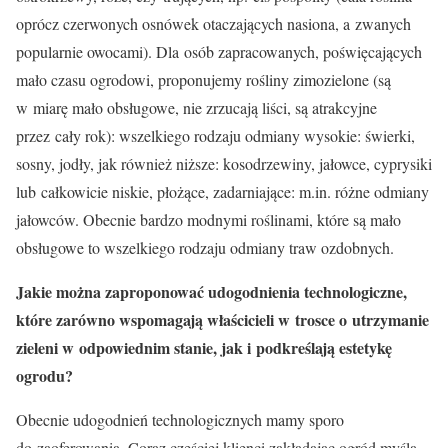
oprócz czerwonych osnówek otaczających nasiona, a zwanych
popularnie owocami). Dla osób zapracowanych, poświęcających
mało czasu ogrodowi, proponujemy rośliny zimozielone (są
w miarę mało obsługowe, nie zrzucają liści, są atrakcyjne
przez cały rok): wszelkiego rodzaju odmiany wysokie: świerki,
sosny, jodły, jak również niższe: kosodrzewiny, jałowce, cyprysiki
lub całkowicie niskie, płożące, zadarniające: m.in. różne odmiany
jałowców. Obecnie bardzo modnymi roślinami, które są mało
obsługowe to wszelkiego rodzaju odmiany traw ozdobnych.
Jakie można zaproponować udogodnienia technologiczne,
które zarówno wspomagają właścicieli w trosce o utrzymanie
zieleni w odpowiednim stanie, jak i podkreślają estetykę
ogrodu?
Obecnie udogodnień technologicznych mamy sporo
do zaoferowania. Coraz częściej klienci zakładając ogród myślą