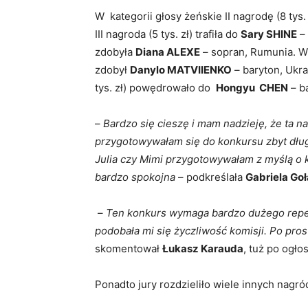
W kategorii głosy żeńskie II nagrodę (8 tys.
III nagroda (5 tys. zł) trafiła do
Sary SHINE
– 
zdobyła
Diana ALEXE
– sopran, Rumunia. W k
zdobył
Danylo MATVIIENKO
– baryton, Ukra
tys. zł) powędrowało do
Hongyu CHEN
– b
–
Bardzo się cieszę i mam nadzieję, że ta 
przygotowywałam się do konkursu zbyt długo.
Julia czy Mimi przygotowywałam z myślą o ko
bardzo spokojna
– podkreślała
Gabriela G
–
Ten konkurs wymaga bardzo dużego repertu
podobała mi się życzliwość komisji. Po pro
skomentował
Łukasz Karauda
, tuż po ogł
Ponadto jury rozdzieliło wiele innych nagród