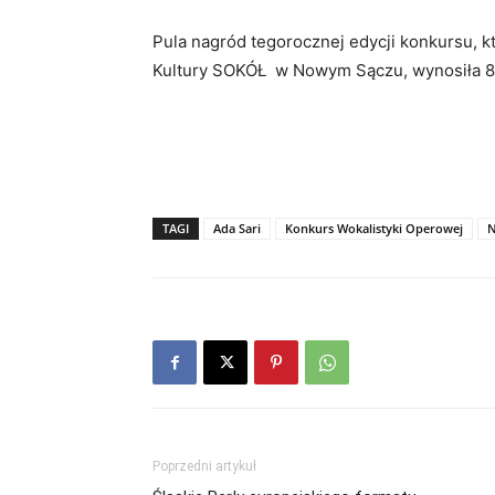
Pula nagród tegorocznej edycji konkursu, 
Kultury SOKÓŁ w Nowym Sączu, wynosiła 80 
TAGI
Ada Sari
Konkurs Wokalistyki Operowej
N
Poprzedni artykuł