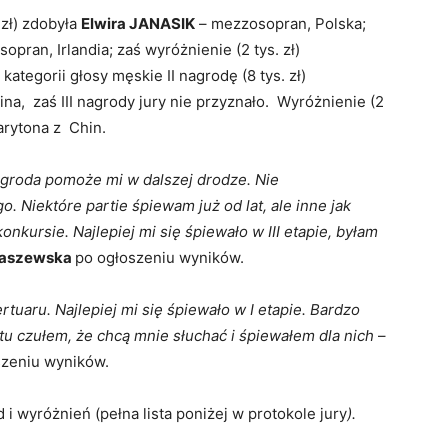
 zł) zdobyła
Elwira JANASIK
– mezzosopran, Polska;
sopran, Irlandia; zaś wyróżnienie (2 tys. zł)
ategorii głosy męskie II nagrodę (8 tys. zł)
ina, zaś III nagrody jury nie przyznało. Wyróżnienie (2
arytona z Chin.
nagroda pomoże mi w dalszej drodze. Nie
 Niektóre partie śpiewam już od lat, ale inne jak
nkursie. Najlepiej mi się śpiewało w III etapie, byłam
ołaszewska
po ogłoszeniu wyników.
aru. Najlepiej mi się śpiewało w I etapie. Bardzo
stu czułem, że chcą mnie słuchać i śpiewałem dla nich
–
oszeniu wyników.
 i wyróżnień (pełna lista poniżej w protokole jury
).