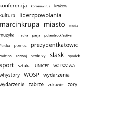
konferencja
krakow
koronawirus
liderzpowolania
kultura
marcinkrupa
miasto
moda
muzyka
nauka
pasja
polandrockfestival
prezydentkatowic
pomoc
Polska
slask
seniorzy
rodzina
rozwoj
spodek
sport
warszawa
sztuka
UNICEF
WOSP
wydarzenia
whystory
zabrze
wydarzenie
zory
zdrowie