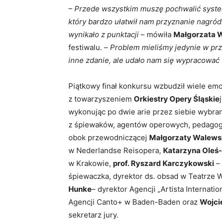
– Przede wszystkim muszę pochwalić syst
który bardzo ułatwił nam przyznanie nagród.
wynikało z punktacji
– mówiła
Małgorzata 
festiwalu. –
Problem mieliśmy jedynie w prz
inne zdanie, ale udało nam się wypracować
Piątkowy finał konkursu wzbudził wiele emoc
z towarzyszeniem
Orkiestry Opery Śląskie
wykonując po dwie arie przez siebie wybran
z śpiewaków, agentów operowych, pedagogów
obok przewodniczącej
Małgorzaty Walews
w Nederlandse Reisopera,
Katarzyna Oleś
w Krakowie,
prof. Ryszard Karczykowski
– 
śpiewaczka, dyrektor ds. obsad w Teatrze
Hunke
– dyrektor Agencji „Artista Internat
Agencji Canto+ w Baden-Baden oraz
Wojci
sekretarz jury.