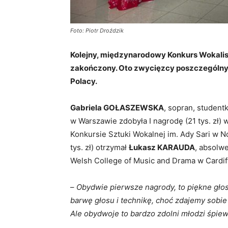
Foto: Piotr Droździk
Kolejny, międzynarodowy Konkurs Wokali
zakończony. Oto zwycięzcy poszczególnyc
Polacy.
Gabriela GOŁASZEWSKA
, sopran, studen
w Warszawie zdobyła I nagrodę (21 tys. zł)
Konkursie Sztuki Wokalnej im. Ady Sari w N
tys. zł) otrzymał
Łukasz KARAUDA
, absolw
Welsh College of Music and Drama w Cardiff
–
Obydwie pierwsze nagrody, to piękne głos
barwę głosu i technikę, choć zdajemy sobie
Ale obydwoje to bardzo zdolni młodzi śpie