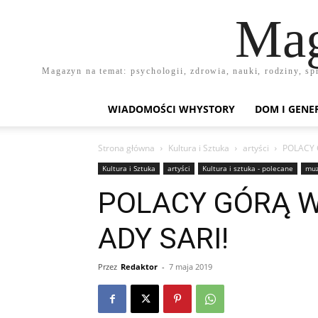
Mag
Magazyn na temat: psychologii, zdrowia, nauki, rodziny, sp
WIADOMOŚCI WHYSTORY
DOM I GENE
Strona główna
Kultura i Sztuka
artyści
POLACY 
Kultura i Sztuka
artyści
Kultura i sztuka - polecane
muz
POLACY GÓRĄ W 
ADY SARI!
Przez
Redaktor
-
7 maja 2019