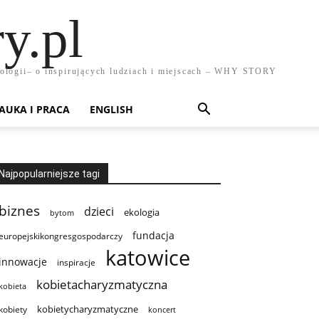
y.pl
chnologii– o inspirujących ludziach i miejscach – WHY STORY
AUKA I PRACA
ENGLISH
Najpopularniejsze tagi
biznes
dzieci
ekologia
bytom
fundacja
europejskikongresgospodarczy
katowice
innowacje
inspiracje
kobietacharyzmatyczna
kobieta
kobietycharyzmatyczne
kobiety
koncert