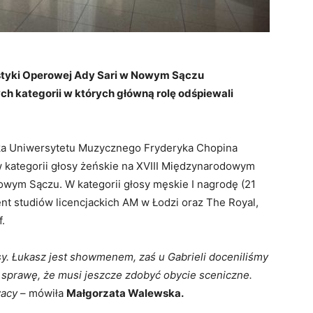
styki Operowej Ady Sari w Nowym Sączu
h kategorii w których główną rolę odśpiewali
tka Uniwersytetu Muzycznego Fryderyka Chopina
 w kategorii głosy żeńskie na XVIII Międzynarodowym
owym Sączu. W kategorii głosy męskie I nagrodę (21
ent studiów licencjackich AM w Łodzi oraz The Royal,
.
y. Łukasz jest showmenem, zaś u Gabrieli doceniliśmy
 sprawę, że musi jeszcze zdobyć obycie sceniczne.
wacy
– mówiła
Małgorzata Walewska.