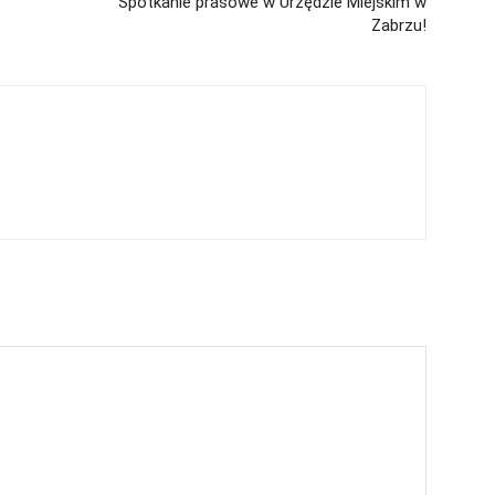
Spotkanie prasowe w Urzędzie Miejskim w
Zabrzu!