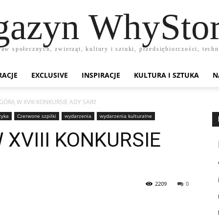
azyn WhyStor
raw społecznych, zwierząt, kultury i sztuki, przedsiębiorczości, te
RACJE
EXCLUSIVE
INSPIRACJE
KULTURA I SZTUKA
N
GÓRĄ W XVIII KONKURSIE ADY SARI!
yka
Czerwone szpilki
wydarzenia
wydarzenia kulturalne
XVIII KONKURSIE
2209
0