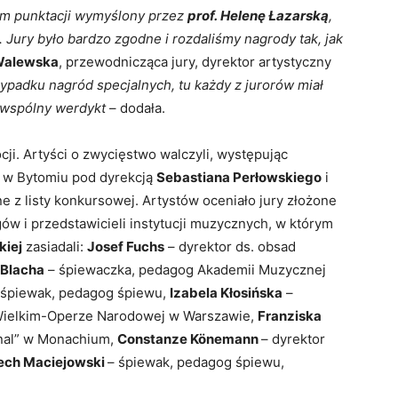
em punktacji wymyślony przez
prof. Helenę Łazarską
,
 Jury było bardzo zgodne i rozdaliśmy nagrody tak, jak
Walewska
, przewodnicząca jury, dyrektor artystyczny
ypadku nagród specjalnych, tu każdy z jurorów miał
 wspólny werdykt
– dodała.
ji. Artyści o zwycięstwo walczyli, występując
j w Bytomiu pod dyrekcją
Sebastiana Perłowskiego
i
e z listy konkursowej. Artystów oceniało jury złożone
 i przedstawicieli instytucji muzycznych, w którym
kiej
zasiadali:
Josef Fuchs
– dyrektor ds. obsad
-Blacha
– śpiewaczka, pedagog Akademii Muzycznej
śpiewak, pedagog śpiewu,
Izabela Kłosińska
–
 Wielkim-Operze Narodowej w Warszawie,
Franziska
ional” w Monachium,
Constanze Könemann
– dyrektor
ech Maciejowski
– śpiewak, pedagog śpiewu,