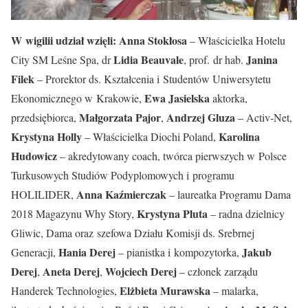
W wigilii udział wzięli: Anna Stokłosa
– Właścicielka Hotelu
Lidia Beauvale
Janina
City SM Leśne Spa, dr
, prof. dr hab.
Filek
– Prorektor ds. Kształcenia i Studentów Uniwersytetu
Ewa Jasielska
Ekonomicznego w Krakowie,
aktorka,
Małgorzata Pajor
Andrzej Gluza
przedsiębiorca,
,
– Activ-Net,
Krystyna Holly
Karolina
– Właścicielka Diochi Poland,
Hudowicz
– akredytowany coach, twórca pierwszych w Polsce
Turkusowych Studiów Podyplomowych i programu
Anna Kaźmierczak
HOLILIDER,
– laureatka Programu Dama
Krystyna Pluta
2018 Magazynu Why Story,
– radna dzielnicy
Gliwic, Dama oraz szefowa Działu Komisji ds. Srebrnej
Hania Derej
Jakub
Generacji,
– pianistka i kompozytorka,
Derej
Aneta Derej
Wojciech Derej
,
,
– członek zarządu
Elżbieta Murawska
Handerek Technologies,
– malarka,