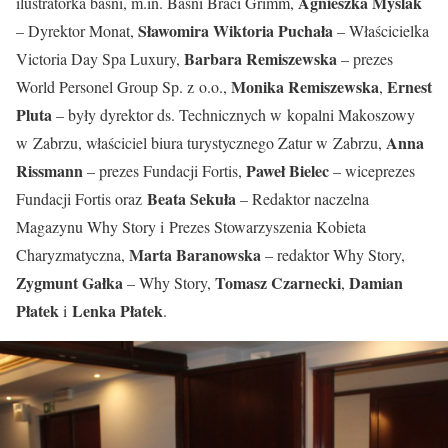
Agnieszka Myślak
ilustratorka baśni, m.in. Baśni Braci Grimm,
Sławomira Wiktoria Puchała
– Dyrektor Monat,
– Właścicielka
Barbara Remiszewska
Victoria Day Spa Luxury,
– prezes
Monika Remiszewska
Ernest
World Personel Group Sp. z o.o.,
,
Pluta
– były dyrektor ds. Technicznych w kopalni Makoszowy
Anna
w Zabrzu, właściciel biura turystycznego Zatur w Zabrzu,
Rissmann
Paweł Bielec
– prezes Fundacji Fortis,
– wiceprezes
Beata Sekuła
Fundacji Fortis oraz
– Redaktor naczelna
Magazynu Why Story i Prezes Stowarzyszenia Kobieta
Marta Baranowska
Charyzmatyczna,
– redaktor Why Story,
Zygmunt Gałka
Tomasz Czarnecki
Damian
– Why Story,
,
Płatek
Lenka Płatek
i
.