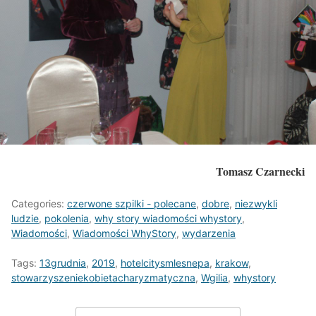
Tomasz Czarnecki
Categories:
czerwone szpilki - polecane
,
dobre
,
niezwykli
ludzie
,
pokolenia
,
why story wiadomości whystory
,
Wiadomości
,
Wiadomości WhyStory
,
wydarzenia
Tags:
13grudnia
,
2019
,
hotelcitysmlesnepa
,
krakow
,
stowarzyszeniekobietacharyzmatyczna
,
Wgilia
,
whystory