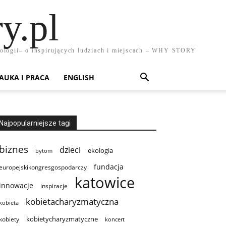
y.pl
chnologii– o inspirujących ludziach i miejscach – WHY STORY
AUKA I PRACA
ENGLISH
Najpopularniejsze tagi
biznes
dzieci
ekologia
bytom
fundacja
europejskikongresgospodarczy
katowice
innowacje
inspiracje
kobietacharyzmatyczna
kobieta
kobietycharyzmatyczne
kobiety
koncert