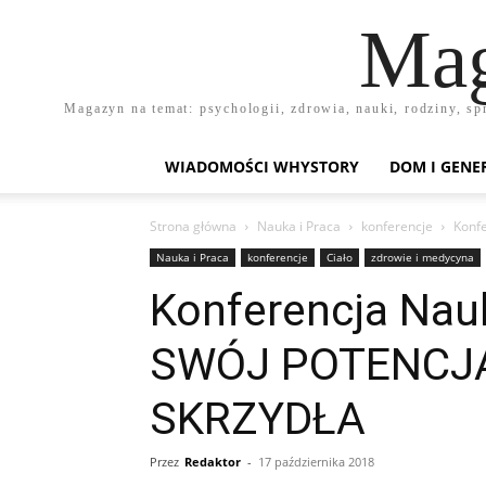
Mag
Magazyn na temat: psychologii, zdrowia, nauki, rodziny, sp
WIADOMOŚCI WHYSTORY
DOM I GENE
Strona główna
Nauka i Praca
konferencje
Konf
Nauka i Praca
konferencje
Ciało
zdrowie i medycyna
Konferencja Na
SWÓJ POTENCJ
SKRZYDŁA
Przez
Redaktor
-
17 października 2018