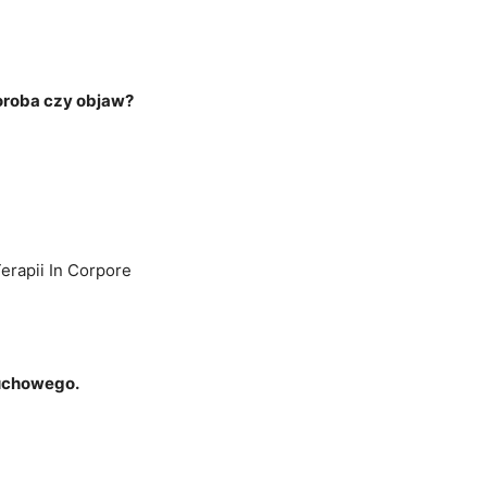
oroba czy objaw?
erapii In Corpore
łuchowego.