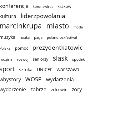
konferencja
krakow
koronawirus
liderzpowolania
kultura
marcinkrupa
miasto
moda
muzyka
nauka
pasja
polandrockfestival
prezydentkatowic
pomoc
Polska
slask
seniorzy
rodzina
rozwoj
spodek
sport
warszawa
sztuka
UNICEF
WOSP
wydarzenia
whystory
zabrze
wydarzenie
zory
zdrowie