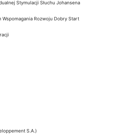
idualnej Stymulacji Słuchu Johansena
m Wspomagania Rozwoju Dobry Start
racji
eloppement S.A.)