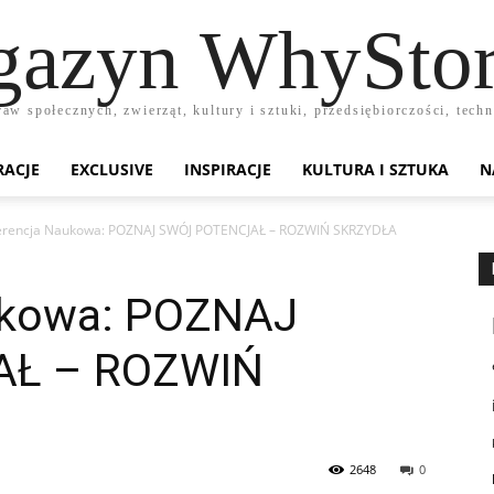
azyn WhyStor
raw społecznych, zwierząt, kultury i sztuki, przedsiębiorczości, te
RACJE
EXCLUSIVE
INSPIRACJE
KULTURA I SZTUKA
N
erencja Naukowa: POZNAJ SWÓJ POTENCJAŁ – ROZWIŃ SKRZYDŁA
ukowa: POZNAJ
AŁ – ROZWIŃ
2648
0