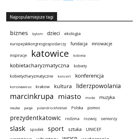
Najpopularniejsze tagi
biznes
dzieci
ekologia
bytom
innowacje
fundacja
europejskikongresgospodarczy
katowice
inspiracje
kobieta
kobietacharyzmatyczna
kobiety
konferencja
kobietycharyzmatyczne
koncert
liderzpowolania
kultura
krakow
koronawirus
marcinkrupa
miasto
muzyka
moda
pomoc
Polska
nauka
pasja
polandrockfestival
prezydentkatowic
seniorzy
rodzina
rozwoj
slask
sport
sztuka
UNICEF
spodek