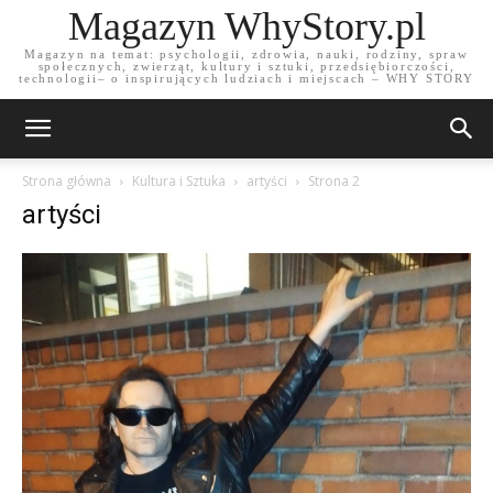
Magazyn WhyStory.pl
Magazyn na temat: psychologii, zdrowia, nauki, rodziny, spraw
społecznych, zwierząt, kultury i sztuki, przedsiębiorczości,
technologii– o inspirujących ludziach i miejscach – WHY STORY
Strona główna
Kultura i Sztuka
artyści
Strona 2
artyści