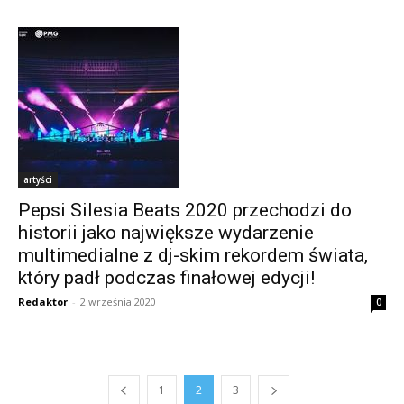
artyści
Pepsi Silesia Beats 2020 przechodzi do
historii jako największe wydarzenie
multimedialne z dj-skim rekordem świata,
który padł podczas finałowej edycji!
Redaktor
-
2 września 2020
0
1
2
3