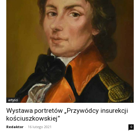
artyści
Wystawa portretów „Przywódcy insurekcji
kościuszkowskiej”
Redaktor
-
16 lutego 2021
0