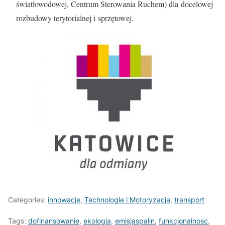
światłowodowej, Centrum Sterowania Ruchem) dla docelowej
rozbudowy terytorialnej i sprzętowej.
Categories:
innowacje
,
Technologie i Motoryzacja
,
transport
Tags:
dofinansowanie
,
ekologia
,
emisjaspalin
,
funkcjonalnosc
,