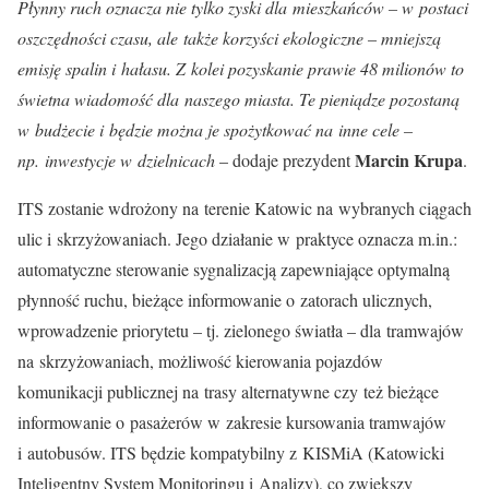
Płynny ruch oznacza nie tylko zyski dla mieszkańców – w postaci
oszczędności czasu, ale także korzyści ekologiczne – mniejszą
emisję spalin i hałasu. Z kolei pozyskanie prawie 48 milionów to
świetna wiadomość dla naszego miasta. Te pieniądze pozostaną
w budżecie i będzie można je spożytkować na inne cele –
Marcin Krupa
np. inwestycje w dzielnicach
– dodaje prezydent
.
ITS zostanie wdrożony na terenie Katowic na wybranych ciągach
ulic i skrzyżowaniach. Jego działanie w praktyce oznacza m.in.:
automatyczne sterowanie sygnalizacją zapewniające optymalną
płynność ruchu, bieżące informowanie o zatorach ulicznych,
wprowadzenie priorytetu – tj. zielonego światła – dla tramwajów
na skrzyżowaniach, możliwość kierowania pojazdów
komunikacji publicznej na trasy alternatywne czy też bieżące
informowanie o pasażerów w zakresie kursowania tramwajów
i autobusów. ITS będzie kompatybilny z KISMiA (Katowicki
Inteligentny System Monitoringu i Analizy), co zwiększy