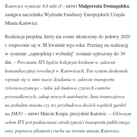
Małgorzata Domagalska
Katowice wyniesie 8,6 mln zł
– mówi
,
zastępca naczelnika Wydziału Funduszy Europejskich Urzędu
Miasta Katowice.
Realizacja projektu, który ma zostać ukończony do połowy 2020
r. rozpocznie się w III kwartale tego roku. Przetarg na realizację
w systemie „zaprojektuj i wybuduj” zostanie ogłoszony do 30
dni. –
Powstanie ITS będzie kolejnym krokiem w zakresie
komunikacyjnej rewolucji w Katowicach. Ten system doskonale
wpisuje się w inne nasze działania w zakresie transportu
zrównoważonego – takie jak budowa czterech centrów
przesiadkowych, zakup nowych autobusów, linia tramwajowa
na południe miasta czy tez przebudowa dwóch wąskich gardeł
na DK81
– mówi Marcin Krupa, prezydent Katowic. –
Głównym
celem ITS jest podniesienie atrakcyjności transportu publicznego
oraz poprawa płynności ruchu na terenie miasta Katowice.