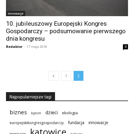
innowacje
10. jubileuszowy Europejski Kongres
Gospodarczy – podsumowanie pierwszego
dnia kongresu
Redaktor
-
17 maja 2018
0
1
2
Najpopularniejsze tagi
biznes
dzieci
ekologia
bytom
innowacje
fundacja
europejskikongresgospodarczy
katowice
inspiracje