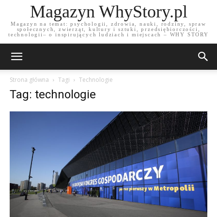
Magazyn WhyStory.pl
Magazyn na temat: psychologii, zdrowia, nauki, rodziny, spraw
społecznych, zwierząt, kultury i sztuki, przedsiębiorczości,
technologii– o inspirujących ludziach i miejscach – WHY STORY
Strona główna
Tagi
Technologie
Tag: technologie