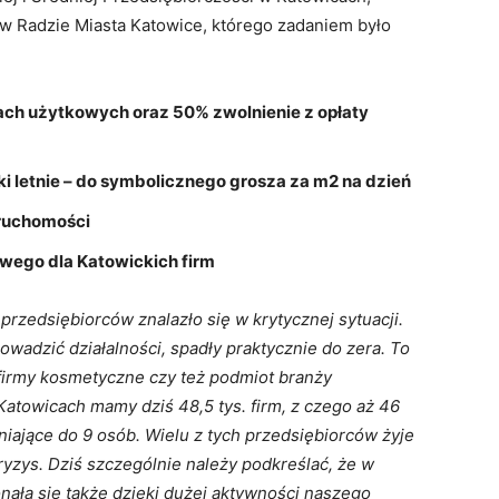
 w Radzie Miasta Katowice, którego zadaniem było
.
lach użytkowych oraz 50% zwolnienie z opłaty
i letnie – do symbolicznego grosza za m2 na dzień
eruchomości
wego dla Katowickich firm
przedsiębiorców znalazło się w krytycznej sytuacji.
owadzić działalności, spadły praktycznie do zera. To
y, firmy kosmetyczne czy też podmiot branży
Katowicach mamy dziś 48,5 tys. firm, z czego aż 46
niające do 9 osób. Wielu z tych przedsiębiorców żyje
ryzys. Dziś szczególnie należy podkreślać, że w
onała się także dzięki dużej aktywności naszego