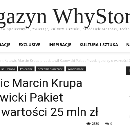
azyn WhyStor
raw społecznych, zwierząt, kultury i sztuki, przedsiębiorczości, te
RACJE
EXCLUSIVE
INSPIRACJE
KULTURA I SZTUKA
N
nt Katowic Marcin Krupa przedstawił Katowicki Pakiet Przedsiębiorcy o wartości 2
uka i Praca
Polecane
przedsiębiorczość
Wiadomości
ic Marcin Krupa
wicki Pakiet
 wartości 25 mln zł
2530
0