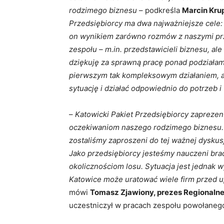
rodzimego biznesu
– podkreśla
Marcin Kru
Przedsiębiorcy ma dwa najważniejsze cele: 
on wynikiem zarówno rozmów z naszymi prz
zespołu – m.in. przedstawicieli biznesu, al
dziękuję za sprawną pracę ponad podziałami
pierwszym tak kompleksowym działaniem, 
sytuację i działać odpowiednio do potrzeb
–
Katowicki Pakiet Przedsiębiorcy zapreze
oczekiwaniom naszego rodzimego biznesu. 
zostaliśmy zaproszeni do tej ważnej dyskus
Jako przedsiębiorcy jesteśmy nauczeni bra
okolicznościom losu. Sytuacja jest jednak 
Katowice może uratować wiele firm przed up
mówi
Tomasz Zjawiony, prezes Regionalne
uczestniczył w pracach zespołu powołaneg