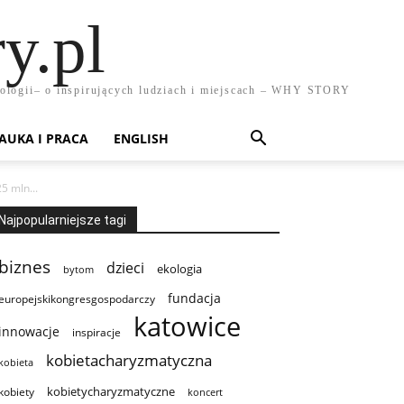
y.pl
chnologii– o inspirujących ludziach i miejscach – WHY STORY
AUKA I PRACA
ENGLISH
5 mln...
Najpopularniejsze tagi
biznes
dzieci
ekologia
bytom
fundacja
europejskikongresgospodarczy
katowice
innowacje
inspiracje
kobietacharyzmatyczna
kobieta
kobietycharyzmatyczne
kobiety
koncert