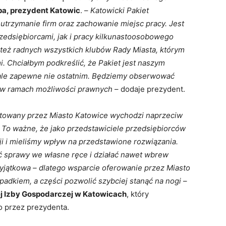
pa, prezydent Katowic
. –
Katowicki Pakiet
utrzymanie firm oraz zachowanie miejsc pracy. Jest
edsiębiorcami, jak i pracy kilkunastoosobowego
e też radnych wszystkich klubów Rady Miasta, którym
. Chciałbym podkreślić, że Pakiet jest naszym
ale zapewne nie ostatnim. Będziemy obserwować
 i w ramach możliwości prawnych
– dodaje prezydent.
ntowany przez Miasto Katowice wychodzi naprzeciw
To ważne, że jako przedstawiciele przedsiębiorców
ji i mieliśmy wpływ na przedstawione rozwiązania.
ć sprawy we własne ręce i działać nawet wbrew
wyjątkowa – dlatego wsparcie oferowanie przez Miasto
adkiem, a części pozwolić szybciej stanąć na nogi
–
j Izby Gospodarczej w Katowicach
, który
o przez prezydenta.