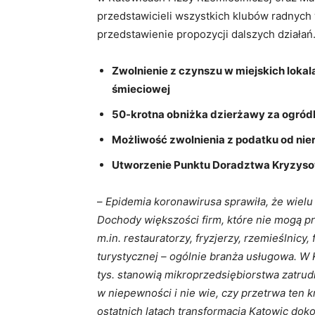
przedstawicieli wszystkich klubów radnych
przedstawienie propozycji dalszych działań
Zwolnienie z czynszu w miejskich loka
śmieciowej
50-krotna obniżka dzierżawy za ogródk
Możliwość zwolnienia z podatku od ni
Utworzenie Punktu Doradztwa Kryzyso
–
Epidemia koronawirusa sprawiła, że wielu 
Dochody większości firm, które nie mogą pr
m.in. restauratorzy, fryzjerzy, rzemieślnic
turystycznej – ogólnie branża usługowa. W 
tys. stanowią mikroprzedsiębiorstwa zatrud
w niepewności i nie wie, czy przetrwa ten k
ostatnich latach transformacja Katowic dok