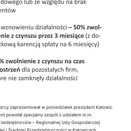
orcy zaprezentował w poniedziałek prezydent Katowic
t powołał specjalny zespół z udziałem m.in.
rzedsiębiorców – Regionalnej Izby Gospodarczej
łej i Średniej Przedsiębiorczości w Katowicach,