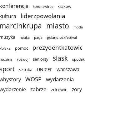
konferencja
krakow
koronawirus
liderzpowolania
kultura
marcinkrupa
miasto
moda
muzyka
nauka
pasja
polandrockfestival
prezydentkatowic
pomoc
Polska
slask
seniorzy
rodzina
rozwoj
spodek
sport
warszawa
sztuka
UNICEF
WOSP
wydarzenia
whystory
zabrze
wydarzenie
zory
zdrowie