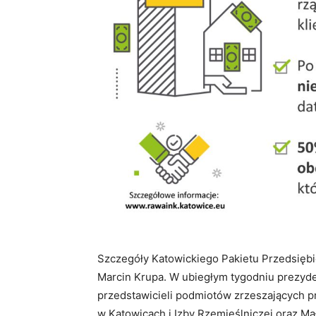
Szczegóły Katowickiego Pakietu Przedsiębi
Marcin Krupa. W ubiegłym tygodniu prezyden
przedstawicieli podmiotów zrzeszających p
w Katowicach i Izby Rzemieślniczej oraz Ma