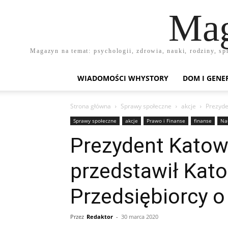
Mag
Magazyn na temat: psychologii, zdrowia, nauki, rodziny, sp
WIADOMOŚCI WHYSTORY
DOM I GENE
Strona główna
Sprawy społeczne
akcje
Prezyde
Sprawy społeczne
akcje
Prawo i Finanse
finanse
Na
Prezydent Katow
przedstawił Kato
Przedsiębiorcy o
Przez
Redaktor
-
30 marca 2020