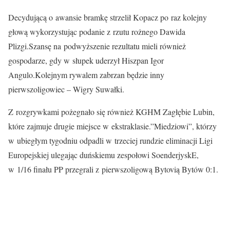
Decydującą o awansie bramkę strzelił Kopacz po raz kolejny
głową wykorzystując podanie z rzutu rożnego Dawida
Plizgi.Szansę na podwyższenie rezultatu mieli również
gospodarze, gdy w słupek uderzył Hiszpan Igor
Angulo.Kolejnym rywalem zabrzan będzie inny
pierwszoligowiec – Wigry Suwałki.
Z rozgrywkami pożegnało się również KGHM Zagłębie Lubin,
które zajmuje drugie miejsce w ekstraklasie.”Miedziowi”, którzy
w ubiegłym tygodniu odpadli w trzeciej rundzie eliminacji Ligi
Europejskiej ulegając duńskiemu zespołowi SoenderjyskE,
w 1/16 finału PP przegrali z pierwszoligową Bytovią Bytów 0:1.