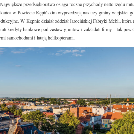
 Największe przedsiębiorstwo osiąga roczne przychody netto rzędu mil
ańca w Powiecie Kępińskim wyprzedzają nas trzy gminy wiejskie, gdz
odukcyjne. W Kępnie działał oddział Jarocińskiej Fabryki Mebli, która 
ali kredyty bankowe pod zastaw gruntów i zakładali firmy – tak powsta
ymi samochodami i latają helikopterami.