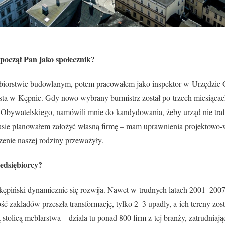
począł Pan jako społecznik?
biorstwie budowlanym, potem pracowałem jako inspektor w Urzędzie 
sta w Kępnie. Gdy nowo wybrany burmistrz został po trzech miesiącac
 Obywatelskiego, namówili mnie do kandydowania, żeby urząd nie traf
ie planowałem założyć własną firmę – mam uprawnienia projektowo-w
rzenie naszej rodziny przeważyły.
zedsiębiorcy?
ępiński dynamicznie się rozwija. Nawet w trudnych latach 2001–2007
ć zakładów przeszła transformację, tylko 2–3 upadły, a ich tereny zo
tolicą meblarstwa – działa tu ponad 800 firm z tej branży, zatrudniają