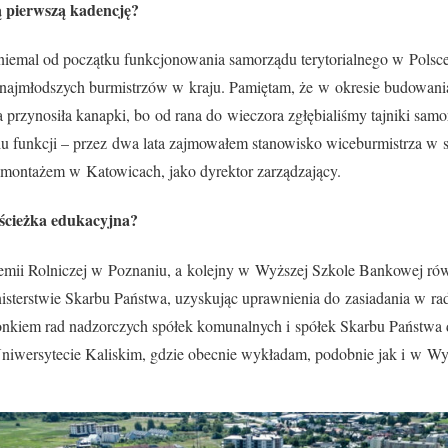
ą pierwszą kadencję?
 niemal od początku funkcjonowania samorządu terytorialnego w Polsce
u najmłodszych burmistrzów w kraju. Pamiętam, że w okresie budowania
a przynosiła kanapki, bo od rana do wieczora zgłębialiśmy tajniki sa
iu funkcji – przez dwa lata zajmowałem stanowisko wiceburmistrza w są
omontażem w Katowicach, jako dyrektor zarządzający.
 ścieżka edukacyjna?
ii Rolniczej w Poznaniu, a kolejny w Wyższej Szkole Bankowej ró
sterstwie Skarbu Państwa, uzyskując uprawnienia do zasiadania w ra
nkiem rad nadzorczych spółek komunalnych i spółek Skarbu Państwa d
Uniwersytecie Kaliskim, gdzie obecnie wykładam, podobnie jak i w W