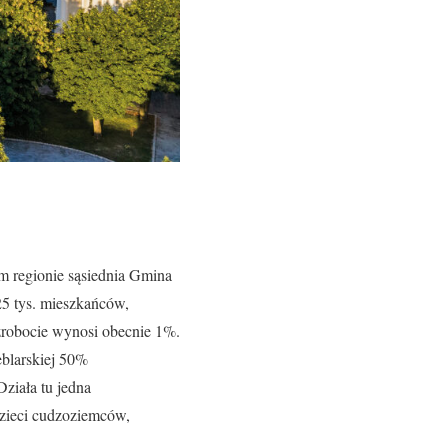
 regionie sąsiednia Gmina
25 tys. mieszkańców,
ezrobocie wynosi obecnie 1%.
blarskiej 50%
Działa tu jedna
dzieci cudzoziemców,