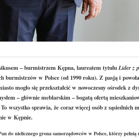
ikusem – burmistrzem Kępna, laureatem tytułu
Lider z 
ch burmistrzów w Polsce (od 1990 roku). Z pasją i powoł
miasto mogło się przekształcić w nowoczesny ośrodek z d
mysłem – głównie meblarskim – bogatą ofertą mieszkani
 To wszystko sprawia, że coraz więcej osób z sąsiednich m
enie w Kępnie.
Pan do nielicznego grona samorządowców w Polsce, którzy pełnią 